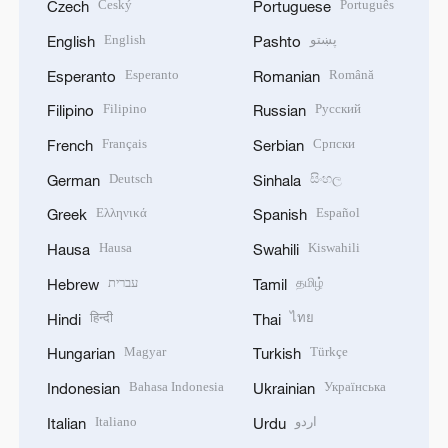
Český
Português
Czech
Portuguese
English
پښتو
English
Pashto
Esperanto
Română
Esperanto
Romanian
Filipino
Русский
Filipino
Russian
Français
Српски
French
Serbian
Deutsch
සිංහල
German
Sinhala
Ελληνικά
Español
Greek
Spanish
Hausa
Kiswahili
Hausa
Swahili
עברית
தமிழ்
Hebrew
Tamil
हिन्दी
ไทย
Hindi
Thai
Magyar
Türkçe
Hungarian
Turkish
Bahasa Indonesia
Українська
Indonesian
Ukrainian
Italiano
اردو
Italian
Urdu