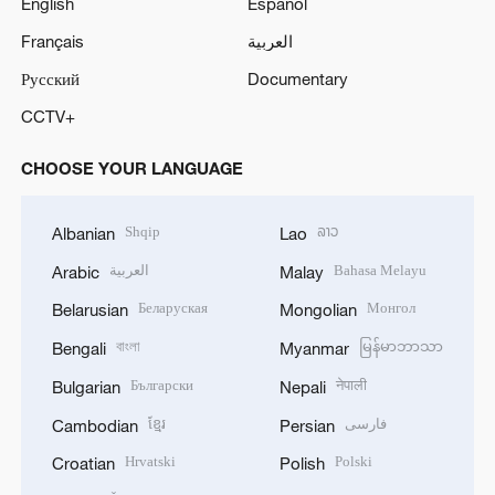
English
Español
Français
العربية
Русский
Documentary
CCTV+
CHOOSE YOUR LANGUAGE
Shqip
ລາວ
Albanian
Lao
العربية
Bahasa Melayu
Arabic
Malay
Беларуская
Монгол
Belarusian
Mongolian
বাংলা
မြန်မာဘာသာ
Bengali
Myanmar
Български
नेपाली
Bulgarian
Nepali
ខ្មែរ
فارسی
Cambodian
Persian
Hrvatski
Polski
Croatian
Polish