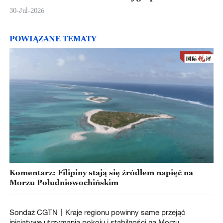
30-Jul-2026
POWIĄZANE TEMATY
Komentarz: Filipiny stają się źródłem napięć na
Morzu Południowochińskim
Sondaż CGTN丨Kraje regionu powinny same przejąć
inicjatywę utrzymania pokoju i stabilności na Morzu