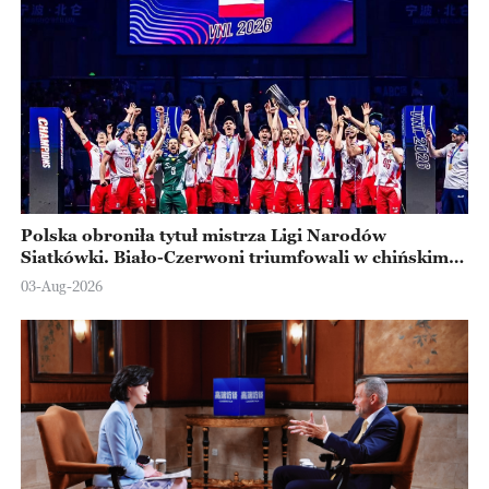
Polska obroniła tytuł mistrza Ligi Narodów
Siatkówki. Biało-Czerwoni triumfowali w chińskim
Ningbo
03-Aug-2026