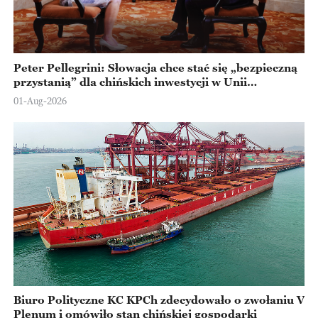
Peter Pellegrini: Słowacja chce stać się „bezpieczną
przystanią” dla chińskich inwestycji w Unii
Europejskiej
01-Aug-2026
Biuro Polityczne KC KPCh zdecydowało o zwołaniu V
Plenum i omówiło stan chińskiej gospodarki