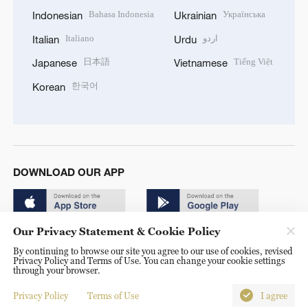
Bahasa Indonesia
Українська
Indonesian
Ukrainian
Italiano
اردو
Italian
Urdu
日本語
Tiếng Việt
Japanese
Vietnamese
한국어
Korean
DOWNLOAD OUR APP
Our Privacy Statement & Cookie Policy
By continuing to browse our site you agree to our use of cookies, revised
Privacy Policy and Terms of Use. You can change your cookie settings
through your browser.
© China Radio International.CRI. All Rights Reserved. 16A
Shijingshan Road, Beijing, China. 100040
Privacy Policy
Terms of Use
I agree