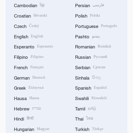
ខ្មែរ
فارسی
Cambodian
Persian
Hrvatski
Polski
Croatian
Polish
Český
Português
Czech
Portuguese
English
پښتو
English
Pashto
Esperanto
Română
Esperanto
Romanian
Filipino
Русский
Filipino
Russian
Français
Српски
French
Serbian
Deutsch
සිංහල
German
Sinhala
Ελληνικά
Español
Greek
Spanish
Hausa
Kiswahili
Hausa
Swahili
עברית
தமிழ்
Hebrew
Tamil
हिन्दी
ไทย
Hindi
Thai
Magyar
Türkçe
Hungarian
Turkish