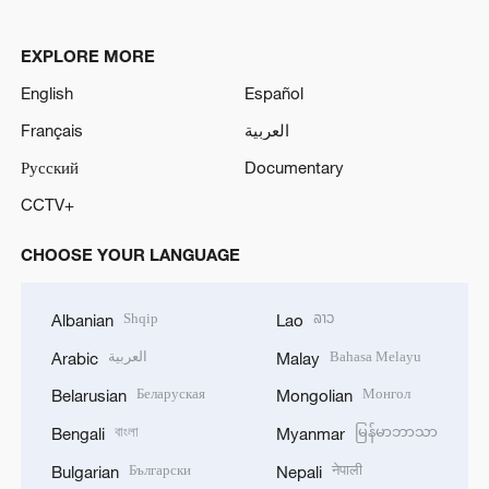
EXPLORE MORE
English
Español
Français
العربية
Русский
Documentary
CCTV+
CHOOSE YOUR LANGUAGE
Shqip
ລາວ
Albanian
Lao
العربية
Bahasa Melayu
Arabic
Malay
Беларуская
Монгол
Belarusian
Mongolian
বাংলা
မြန်မာဘာသာ
Bengali
Myanmar
Български
नेपाली
Bulgarian
Nepali