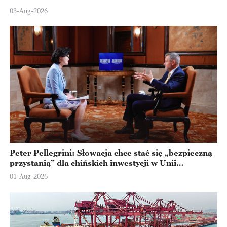
Ningbo
03-Aug-2026
Peter Pellegrini: Słowacja chce stać się „bezpieczną
przystanią” dla chińskich inwestycji w Unii
Europejskiej
01-Aug-2026