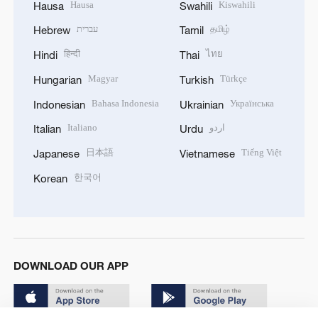
Hausa
Kiswahili
Hausa
Swahili
עברית
தமிழ்
Hebrew
Tamil
हिन्दी
ไทย
Hindi
Thai
Magyar
Türkçe
Hungarian
Turkish
Bahasa Indonesia
Українська
Indonesian
Ukrainian
Italiano
اردو
Italian
Urdu
日本語
Tiếng Việt
Japanese
Vietnamese
한국어
Korean
DOWNLOAD OUR APP