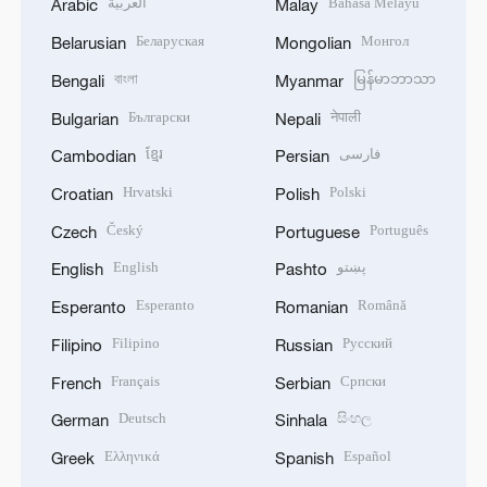
العربية
Bahasa Melayu
Arabic
Malay
Беларуская
Монгол
Belarusian
Mongolian
বাংলা
မြန်မာဘာသာ
Bengali
Myanmar
Български
नेपाली
Bulgarian
Nepali
ខ្មែរ
فارسی
Cambodian
Persian
Hrvatski
Polski
Croatian
Polish
Český
Português
Czech
Portuguese
English
پښتو
English
Pashto
Esperanto
Română
Esperanto
Romanian
Filipino
Русский
Filipino
Russian
Français
Српски
French
Serbian
Deutsch
සිංහල
German
Sinhala
Ελληνικά
Español
Greek
Spanish