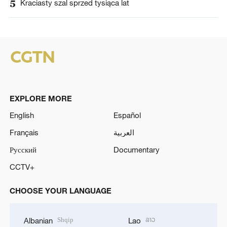
5
Kraciasty szal sprzed tysiąca lat
EXPLORE MORE
English
Español
Français
العربية
Русский
Documentary
CCTV+
CHOOSE YOUR LANGUAGE
Shqip
ລາວ
Albanian
Lao