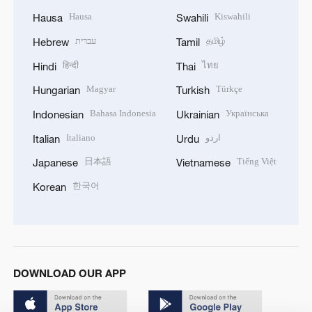
Hausa
Kiswahili
Hausa
Swahili
עברית
தமிழ்
Hebrew
Tamil
हिन्दी
ไทย
Hindi
Thai
Magyar
Türkçe
Hungarian
Turkish
Bahasa Indonesia
Українська
Indonesian
Ukrainian
Italiano
اردو
Italian
Urdu
日本語
Tiếng Việt
Japanese
Vietnamese
한국어
Korean
DOWNLOAD OUR APP