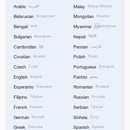
العربية
Bahasa Melayu
Arabic
Malay
Беларуская
Монгол
Belarusian
Mongolian
বাংলা
မြန်မာဘာသာ
Bengali
Myanmar
Български
नेपाली
Bulgarian
Nepali
ខ្មែរ
فارسی
Cambodian
Persian
Hrvatski
Polski
Croatian
Polish
Český
Português
Czech
Portuguese
English
پښتو
English
Pashto
Esperanto
Română
Esperanto
Romanian
Filipino
Русский
Filipino
Russian
Français
Српски
French
Serbian
Deutsch
සිංහල
German
Sinhala
Ελληνικά
Español
Greek
Spanish