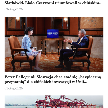
Siatkówki. Biało-Czerwoni triumfowali w chińskim
Ningbo
03-Aug-2026
Peter Pellegrini: Słowacja chce stać się „bezpieczną
przystanią” dla chińskich inwestycji w Unii
Europejskiej
01-Aug-2026