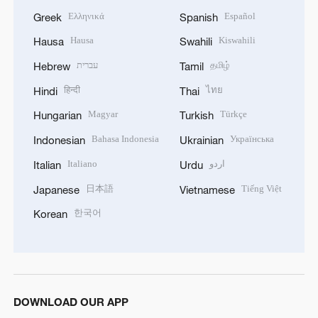
Ελληνικά
Español
Greek
Spanish
Hausa
Kiswahili
Hausa
Swahili
עברית
தமிழ்
Hebrew
Tamil
हिन्दी
ไทย
Hindi
Thai
Magyar
Türkçe
Hungarian
Turkish
Bahasa Indonesia
Українська
Indonesian
Ukrainian
Italiano
اردو
Italian
Urdu
日本語
Tiếng Việt
Japanese
Vietnamese
한국어
Korean
DOWNLOAD OUR APP