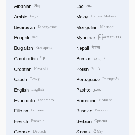
Shqip
ລາວ
Albanian
Lao
العربية
Bahasa Melayu
Arabic
Malay
Беларуская
Монгол
Belarusian
Mongolian
বাংলা
မြန်မာဘာသာ
Bengali
Myanmar
Български
नेपाली
Bulgarian
Nepali
ខ្មែរ
فارسی
Cambodian
Persian
Hrvatski
Polski
Croatian
Polish
Český
Português
Czech
Portuguese
English
پښتو
English
Pashto
Esperanto
Română
Esperanto
Romanian
Filipino
Русский
Filipino
Russian
Français
Српски
French
Serbian
Deutsch
සිංහල
German
Sinhala