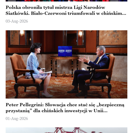
Polska obroniła tytuł mistrza Ligi Narodów
Siatkówki. Biało-Czerwoni triumfowali w chińskim
Ningbo
03-Aug-2026
Peter Pellegrini: Słowacja chce stać się „bezpieczną
przystanią” dla chińskich inwestycji w Unii
Europejskiej
01-Aug-2026