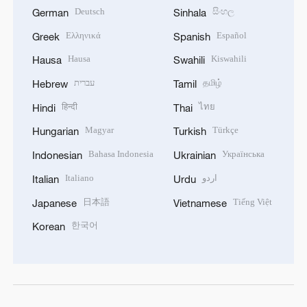
Deutsch
සිංහල
German
Sinhala
Ελληνικά
Español
Greek
Spanish
Hausa
Kiswahili
Hausa
Swahili
עברית
தமிழ்
Hebrew
Tamil
हिन्दी
ไทย
Hindi
Thai
Magyar
Türkçe
Hungarian
Turkish
Bahasa Indonesia
Українська
Indonesian
Ukrainian
Italiano
اردو
Italian
Urdu
日本語
Tiếng Việt
Japanese
Vietnamese
한국어
Korean