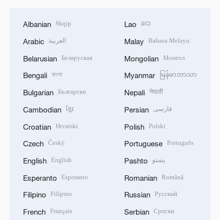
Shqip
ລາວ
Albanian
Lao
العربية
Bahasa Melayu
Arabic
Malay
Беларуская
Монгол
Belarusian
Mongolian
বাংলা
မြန်မာဘာသာ
Bengali
Myanmar
Български
नेपाली
Bulgarian
Nepali
ខ្មែរ
فارسی
Cambodian
Persian
Hrvatski
Polski
Croatian
Polish
Český
Português
Czech
Portuguese
English
پښتو
English
Pashto
Esperanto
Română
Esperanto
Romanian
Filipino
Русский
Filipino
Russian
Français
Српски
French
Serbian