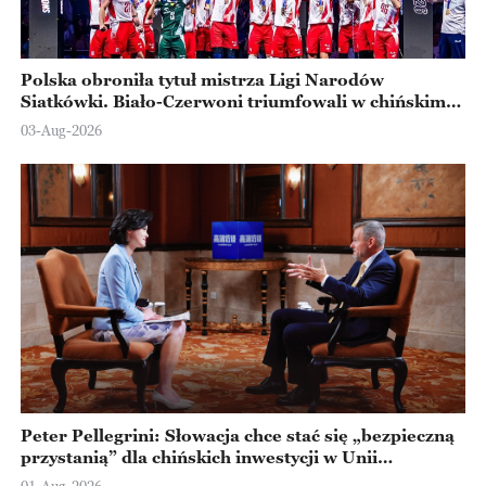
Polska obroniła tytuł mistrza Ligi Narodów
Siatkówki. Biało-Czerwoni triumfowali w chińskim
Ningbo
03-Aug-2026
Peter Pellegrini: Słowacja chce stać się „bezpieczną
przystanią” dla chińskich inwestycji w Unii
Europejskiej