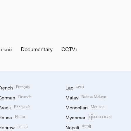
сский
Documentary
CCTV+
French
Français
Lao
ລາວ
German
Deutsch
Malay
Bahasa Melayu
Greek
Ελληνικά
Mongolian
Монгол
Hausa
Hausa
Myanmar
မြန်မာဘာသာ
Hebrew
עברית
Nepali
नेपाली