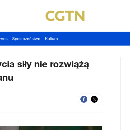
znes
Społeczeństwo
Kultura
ia siły nie rozwiążą
anu