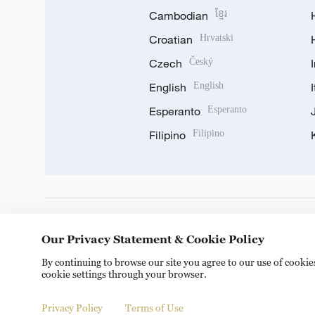
Cambodian
ខ្មែរ
Croatian
Hrvatski
Czech
Český
English
English
Esperanto
Esperanto
Filipino
Filipino
DOWNLOAD OUR APP
Our Privacy Statement & Cookie Policy
By continuing to browse our site you agree to our use of cooki
cookie settings through your browser.
Privacy Policy
Terms of Use
© China Radio International.CRI. All Rights Reserved. 16A S