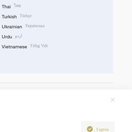
Thai
ไทย
Turkish
Türkçe
Ukrainian
Українська
Urdu
اردو
Vietnamese
Tiếng Việt
I agree