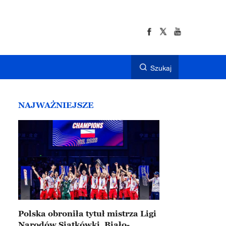
Szukaj
NAJWAŻNIEJSZE
Polska obroniła tytuł mistrza Ligi
Narodów Siatkówki. Biało-