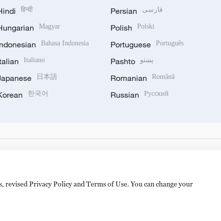
Hindi
हिन्दी
Persian
فارسی
Hungarian
Magyar
Polish
Polski
Indonesian
Bahasa Indonesia
Portuguese
Português
Italian
Italiano
Pashto
پښتو
Japanese
日本語
Romanian
Română
Korean
한국어
Russian
Русский
es, revised Privacy Policy and Terms of Use. You can change your
hijingshan Road, Beijing, China. 100040