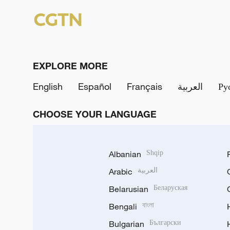
EXPLORE MORE
English
Español
Français
العربية
Ру
CHOOSE YOUR LANGUAGE
Albanian
Shqip
Arabic
العربية
Belarusian
Беларуская
Bengali
বাংলা
Bulgarian
Български