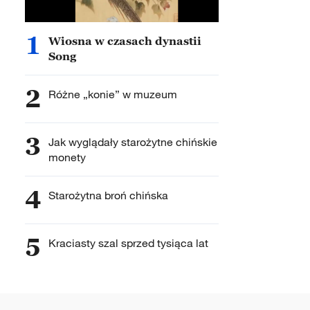
1
Wiosna w czasach dynastii
Song
2
Różne „konie” w muzeum
3
Jak wyglądały starożytne chińskie
monety
4
Starożytna broń chińska
5
Kraciasty szal sprzed tysiąca lat