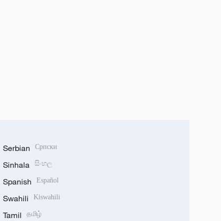
Serbian
Српски
Sinhala
සිංහල
Spanish
Español
Swahili
Kiswahili
Tamil
தமிழ்