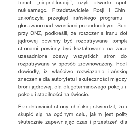
temat „nieproliferacji”, czyli otwarte s
nuklearnego. Przedstawiciele Rosji i Chi
zakończyła przegląd irańskiego programu 
głosowano nad kwestiami proceduralnymi. Sun 
przy ONZ, podkreślił, że roszczenia Iranu d
jądrowej powinny być rozpatrywane kompl
stronami powinny być kształtowane na zasa
uzasadnione obawy wszystkich stron do
rozpatrywane w sposób zrównoważony. Podkreś
dowiodły, iż właściwe rozwiązanie irańsk
znaczenie dla autorytetu i skuteczności międ
broni jądrowej, dla długoterminowego pokoju i
pokoju i stabilności na świecie.
Przedstawiciel strony chińskiej stwierdził, 
skupić się na ogólnym celu, jakim jest polit
skutecznie zapewniając czas i przestrzeń d