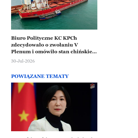
Biuro Polityczne KC KPCh
zdecydowało o zwołaniu V
Plenum i omówiło stan chińskiej
gospodarki
30-Jul-2026
POWIĄZANE TEMATY