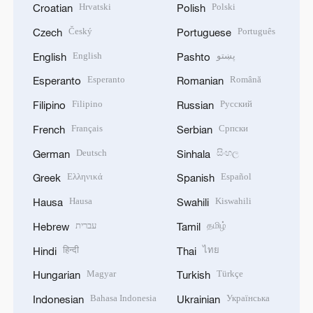
Hrvatski
Polski
Croatian
Polish
Český
Português
Czech
Portuguese
English
پښتو
English
Pashto
Esperanto
Română
Esperanto
Romanian
Filipino
Русский
Filipino
Russian
Français
Српски
French
Serbian
Deutsch
සිංහල
German
Sinhala
Ελληνικά
Español
Greek
Spanish
Hausa
Kiswahili
Hausa
Swahili
עברית
தமிழ்
Hebrew
Tamil
हिन्दी
ไทย
Hindi
Thai
Magyar
Türkçe
Hungarian
Turkish
Bahasa Indonesia
Українська
Indonesian
Ukrainian