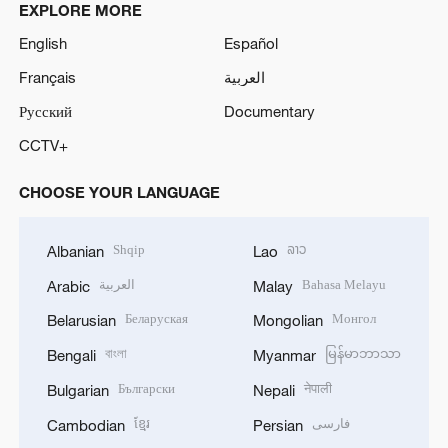
EXPLORE MORE
English
Español
Français
العربية
Русский
Documentary
CCTV+
CHOOSE YOUR LANGUAGE
Shqip
ລາວ
Albanian
Lao
العربية
Bahasa Melayu
Arabic
Malay
Беларуская
Монгол
Belarusian
Mongolian
বাংলা
မြန်မာဘာသာ
Bengali
Myanmar
Български
नेपाली
Bulgarian
Nepali
ខ្មែរ
فارسی
Cambodian
Persian