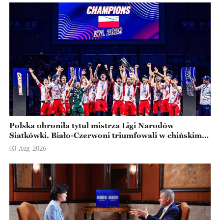
Polska obroniła tytuł mistrza Ligi Narodów
Siatkówki. Biało-Czerwoni triumfowali w chińskim
Ningbo
03-Aug-2026