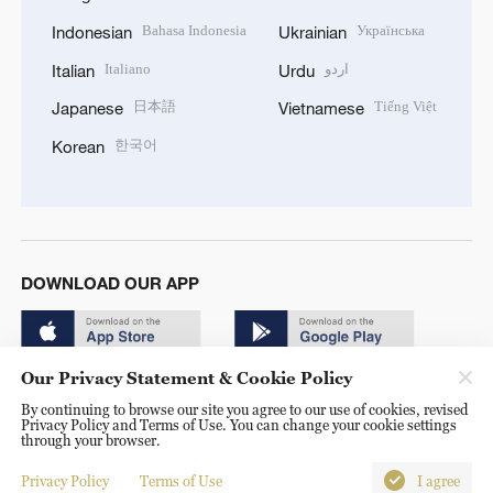
Bahasa Indonesia
Українська
Indonesian
Ukrainian
Italiano
اردو
Italian
Urdu
日本語
Tiếng Việt
Japanese
Vietnamese
한국어
Korean
DOWNLOAD OUR APP
Our Privacy Statement & Cookie Policy
By continuing to browse our site you agree to our use of cookies, revised
Privacy Policy and Terms of Use. You can change your cookie settings
through your browser.
© China Radio International.CRI. All Rights Reserved. 16A
Shijingshan Road, Beijing, China. 100040
Privacy Policy
Terms of Use
I agree