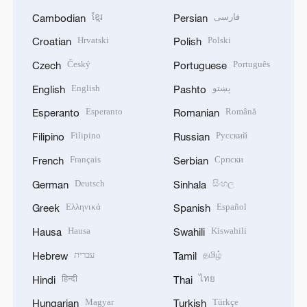
ខ្មែរ
فارسی
Cambodian
Persian
Hrvatski
Polski
Croatian
Polish
Český
Português
Czech
Portuguese
English
پښتو
English
Pashto
Esperanto
Română
Esperanto
Romanian
Filipino
Русский
Filipino
Russian
Français
Српски
French
Serbian
Deutsch
සිංහල
German
Sinhala
Ελληνικά
Español
Greek
Spanish
Hausa
Kiswahili
Hausa
Swahili
עברית
தமிழ்
Hebrew
Tamil
हिन्दी
ไทย
Hindi
Thai
Magyar
Türkçe
Hungarian
Turkish