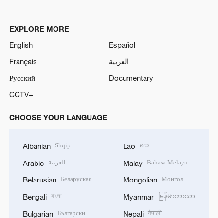
EXPLORE MORE
English
Español
Français
العربية
Русский
Documentary
CCTV+
CHOOSE YOUR LANGUAGE
Shqip
ລາວ
Albanian
Lao
العربية
Bahasa Melayu
Arabic
Malay
Беларуская
Монгол
Belarusian
Mongolian
বাংলা
မြန်မာဘာသာ
Bengali
Myanmar
Български
नेपाली
Bulgarian
Nepali