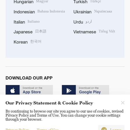
Magyar
Türkçe
Hungarian
Turkish
Bahasa Indonesia
Українська
Indonesian
Ukrainian
Italiano
اردو
Italian
Urdu
日本語
Tiếng Việt
Japanese
Vietnamese
한국어
Korean
DOWNLOAD OUR APP
Our Privacy Statement & Cookie Policy
By continuing to browse our site you agree to our use of cookies, revised
Privacy Policy and Terms of Use. You can change your cookie settings
through your browser.
© China Radio International.CRI. All Rights Reserved. 16A
Shijingshan Road, Beijing, China. 100040
Privacy Policy
Terms of Use
I agree