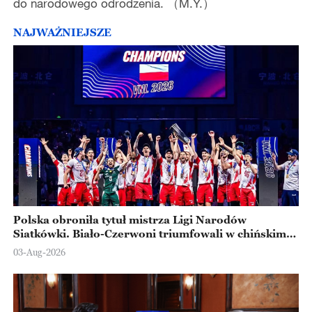
do narodowego odrodzenia. （M.Y.）
NAJWAŻNIEJSZE
Polska obroniła tytuł mistrza Ligi Narodów
Siatkówki. Biało-Czerwoni triumfowali w chińskim
Ningbo
03-Aug-2026