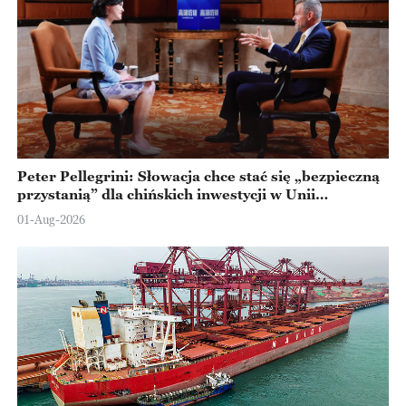
Peter Pellegrini: Słowacja chce stać się „bezpieczną
przystanią” dla chińskich inwestycji w Unii
Europejskiej
01-Aug-2026