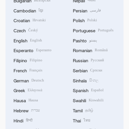
Български
नेपाली
Bulgarian
Nepali
ខ្មែរ
فارسی
Cambodian
Persian
Hrvatski
Polski
Croatian
Polish
Český
Português
Czech
Portuguese
English
پښتو
English
Pashto
Esperanto
Română
Esperanto
Romanian
Filipino
Русский
Filipino
Russian
Français
Српски
French
Serbian
Deutsch
සිංහල
German
Sinhala
Ελληνικά
Español
Greek
Spanish
Hausa
Kiswahili
Hausa
Swahili
עברית
தமிழ்
Hebrew
Tamil
हिन्दी
ไทย
Hindi
Thai