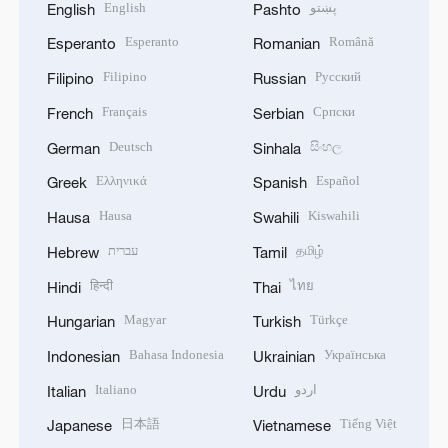
English
پښتو
English
Pashto
Esperanto
Română
Esperanto
Romanian
Filipino
Русский
Filipino
Russian
Français
Српски
French
Serbian
Deutsch
සිංහල
German
Sinhala
Ελληνικά
Español
Greek
Spanish
Hausa
Kiswahili
Hausa
Swahili
עברית
தமிழ்
Hebrew
Tamil
हिन्दी
ไทย
Hindi
Thai
Magyar
Türkçe
Hungarian
Turkish
Bahasa Indonesia
Українська
Indonesian
Ukrainian
Italiano
اردو
Italian
Urdu
日本語
Tiếng Việt
Japanese
Vietnamese