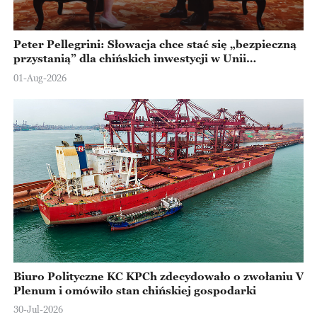
Peter Pellegrini: Słowacja chce stać się „bezpieczną
przystanią” dla chińskich inwestycji w Unii
Europejskiej
01-Aug-2026
Biuro Polityczne KC KPCh zdecydowało o zwołaniu V
Plenum i omówiło stan chińskiej gospodarki
30-Jul-2026