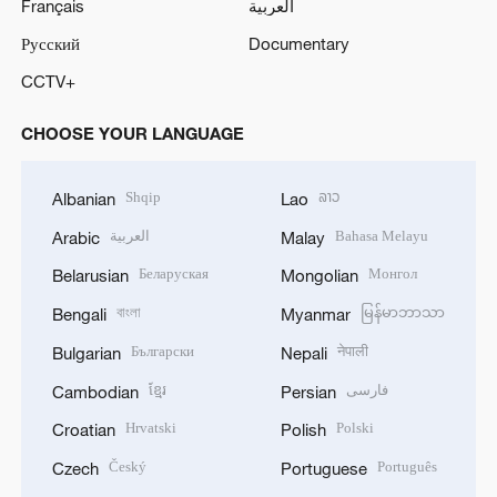
Français
العربية
Русский
Documentary
CCTV+
CHOOSE YOUR LANGUAGE
Shqip
ລາວ
Albanian
Lao
العربية
Bahasa Melayu
Arabic
Malay
Беларуская
Монгол
Belarusian
Mongolian
বাংলা
မြန်မာဘာသာ
Bengali
Myanmar
Български
नेपाली
Bulgarian
Nepali
ខ្មែរ
فارسی
Cambodian
Persian
Hrvatski
Polski
Croatian
Polish
Český
Português
Czech
Portuguese