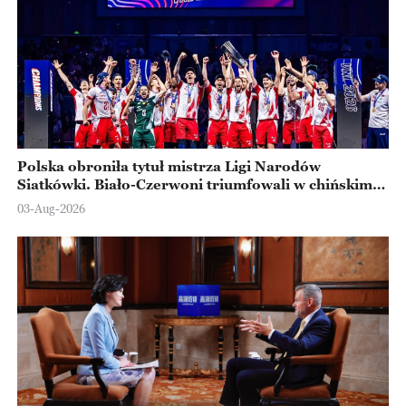
Polska obroniła tytuł mistrza Ligi Narodów
Siatkówki. Biało-Czerwoni triumfowali w chińskim
Ningbo
03-Aug-2026