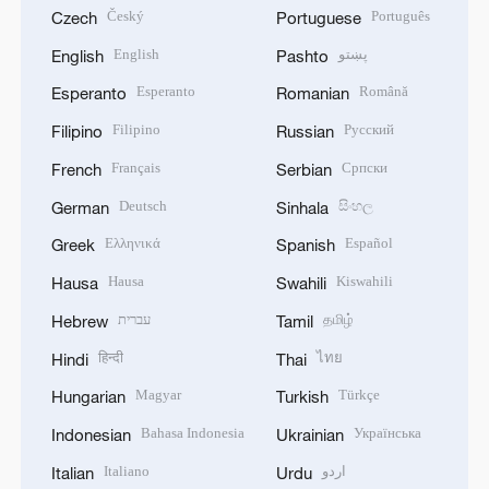
Český
Português
Czech
Portuguese
English
پښتو
English
Pashto
Esperanto
Română
Esperanto
Romanian
Filipino
Русский
Filipino
Russian
Français
Српски
French
Serbian
Deutsch
සිංහල
German
Sinhala
Ελληνικά
Español
Greek
Spanish
Hausa
Kiswahili
Hausa
Swahili
עברית
தமிழ்
Hebrew
Tamil
हिन्दी
ไทย
Hindi
Thai
Magyar
Türkçe
Hungarian
Turkish
Bahasa Indonesia
Українська
Indonesian
Ukrainian
Italiano
اردو
Italian
Urdu