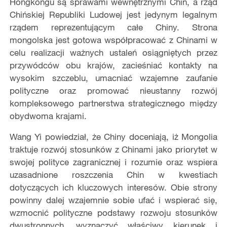
Hongkongu są sprawami wewnętrznymi Chin, a rząd
Chińskiej Republiki Ludowej jest jedynym legalnym
rządem reprezentującym całe Chiny. Strona
mongolska jest gotowa współpracować z Chinami w
celu realizacji ważnych ustaleń osiągniętych przez
przywódców obu krajów, zacieśniać kontakty na
wysokim szczeblu, umacniać wzajemne zaufanie
polityczne oraz promować nieustanny rozwój
kompleksowego partnerstwa strategicznego między
obydwoma krajami.
Wang Yi powiedział, że Chiny doceniają, iż Mongolia
traktuje rozwój stosunków z Chinami jako priorytet w
swojej polityce zagranicznej i rozumie oraz wspiera
uzasadnione roszczenia Chin w kwestiach
dotyczących ich kluczowych interesów. Obie strony
powinny dalej wzajemnie sobie ufać i wspierać się,
wzmocnić polityczne podstawy rozwoju stosunków
dwustronnych, wyznaczyć właściwy kierunek i