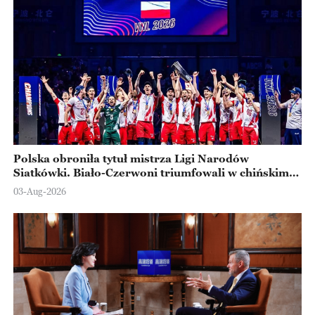
Polska obroniła tytuł mistrza Ligi Narodów
Siatkówki. Biało-Czerwoni triumfowali w chińskim
Ningbo
03-Aug-2026