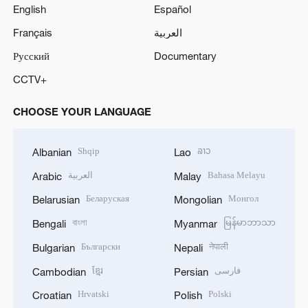
English
Español
Français
العربية
Русский
Documentary
CCTV+
CHOOSE YOUR LANGUAGE
Shqip
ລາວ
Albanian
Lao
العربية
Bahasa Melayu
Arabic
Malay
Беларуская
Монгол
Belarusian
Mongolian
বাংলা
မြန်မာဘာသာ
Bengali
Myanmar
Български
नेपाली
Bulgarian
Nepali
ខ្មែរ
فارسی
Cambodian
Persian
Hrvatski
Polski
Croatian
Polish