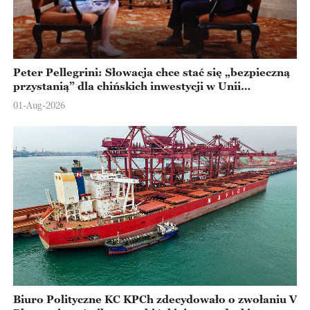
Peter Pellegrini: Słowacja chce stać się „bezpieczną
przystanią” dla chińskich inwestycji w Unii
Europejskiej
01-Aug-2026
Biuro Polityczne KC KPCh zdecydowało o zwołaniu V