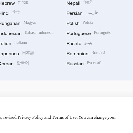
Hebrew
עברית
Nepali
नेपाली
Hindi
हिन्दी
Persian
فارسی
Hungarian
Magyar
Polish
Polski
Indonesian
Bahasa Indonesia
Portuguese
Português
Italian
Italiano
Pashto
پښتو
Japanese
日本語
Romanian
Română
Korean
한국어
Russian
Русский
es, revised Privacy Policy and Terms of Use. You can change your