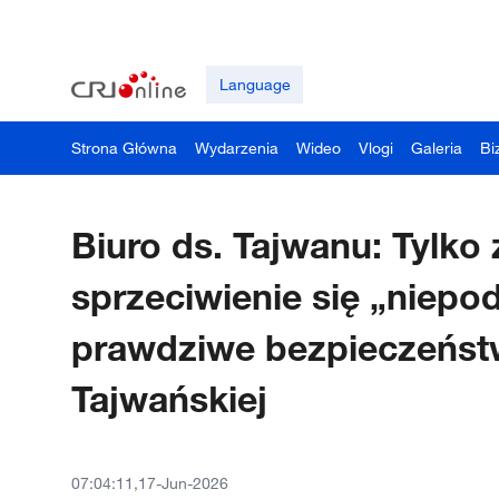
Language
Strona Główna
Wydarzenia
Wideo
Vlogi
Galeria
Bi
Biuro ds. Tajwanu: Tylk
sprzeciwienie się „niepo
prawdziwe bezpieczeństw
Tajwańskiej
07:04:11,17-Jun-2026