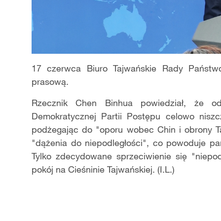
17 czerwca Biuro Tajwańskie Rady Państwo
prasową.
Rzecznik Chen Binhua powiedział, że o
Demokratycznej Partii Postępu celowo niszcz
podżegając do "oporu wobec Chin i obrony T
"dążenia do niepodległości", co powoduje pa
Tylko zdecydowane sprzeciwienie się "niepo
pokój na Cieśninie Tajwańskiej. (I.L.)