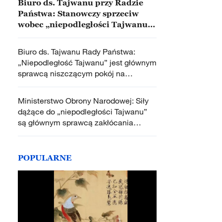
Biuro ds. Tajwanu przy Radzie
Państwa: Stanowczy sprzeciw
wobec „niepodległości Tajwanu”
w celu utrzymania pokoju i
stabilności w Cieśninie
Biuro ds. Tajwanu Rady Państwa:
Tajwańskiej
„Niepodległość Tajwanu” jest głównym
sprawcą niszczącym pokój na
Cieśninie Tajwańskiej
Ministerstwo Obrony Narodowej: Siły
dążące do „niepodległości Tajwanu”
są głównym sprawcą zakłócania
pokoju w Cieśninie Tajwańskiej
POPULARNE