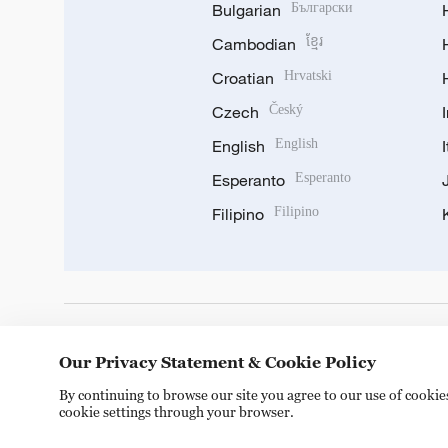
Bulgarian
Български
Cambodian
ខ្មែរ
Croatian
Hrvatski
Czech
Český
English
English
Esperanto
Esperanto
Filipino
Filipino
DOWNLOAD OUR APP
Our Privacy Statement & Cookie Policy
By continuing to browse our site you agree to our use of cooki
cookie settings through your browser.