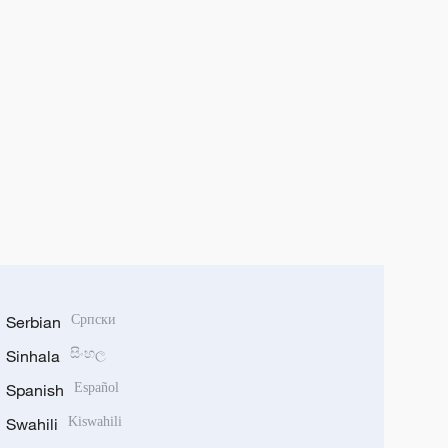
Serbian
Српски
Sinhala
සිංහල
Spanish
Español
Swahili
Kiswahili