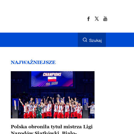
Szukaj
NAJWAŻNIEJSZE
Polska obroniła tytuł mistrza Ligi
Narodów Siatkówki. Biało-