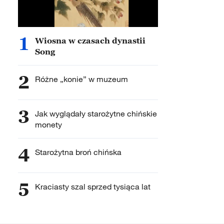
1
Wiosna w czasach dynastii
Song
2
Różne „konie” w muzeum
3
Jak wyglądały starożytne chińskie
monety
4
Starożytna broń chińska
5
Kraciasty szal sprzed tysiąca lat