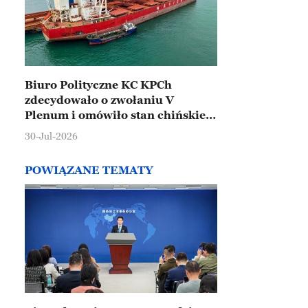
Biuro Polityczne KC KPCh
zdecydowało o zwołaniu V
Plenum i omówiło stan chińskiej
gospodarki
30-Jul-2026
POWIĄZANE TEMATY