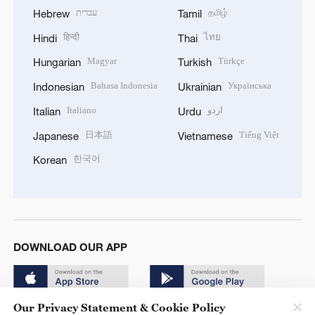
עברית
தமிழ்
Hebrew
Tamil
हिन्दी
ไทย
Hindi
Thai
Magyar
Türkçe
Hungarian
Turkish
Bahasa Indonesia
Українська
Indonesian
Ukrainian
Italiano
اردو
Italian
Urdu
日本語
Tiếng Việt
Japanese
Vietnamese
한국어
Korean
DOWNLOAD OUR APP
Our Privacy Statement & Cookie Policy