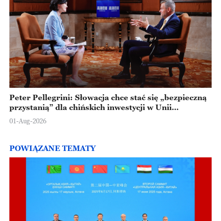
Peter Pellegrini: Słowacja chce stać się „bezpieczną
przystanią” dla chińskich inwestycji w Unii
Europejskiej
01-Aug-2026
POWIĄZANE TEMATY