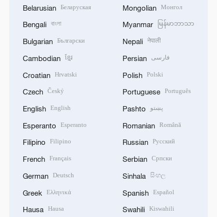
Беларуская
Монгол
Belarusian
Mongolian
বাংলা
မြန်မာဘာသာ
Bengali
Myanmar
Български
नेपाली
Bulgarian
Nepali
ខ្មែរ
فارسی
Cambodian
Persian
Hrvatski
Polski
Croatian
Polish
Český
Português
Czech
Portuguese
English
پښتو
English
Pashto
Esperanto
Română
Esperanto
Romanian
Filipino
Русский
Filipino
Russian
Français
Српски
French
Serbian
Deutsch
සිංහල
German
Sinhala
Ελληνικά
Español
Greek
Spanish
Hausa
Kiswahili
Hausa
Swahili