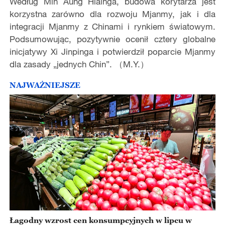
Według Min Aung Hlainga, budowa korytarza jest
korzystna zarówno dla rozwoju Mjanmy, jak i dla
integracji Mjanmy z Chinami i rynkiem światowym.
Podsumowując, pozytywnie ocenił cztery globalne
inicjatywy Xi Jinpinga i potwierdził poparcie Mjanmy
dla zasady „jednych Chin”. （M.Y.）
NAJWAŻNIEJSZE
Łagodny wzrost cen konsumpcyjnych w lipcu w