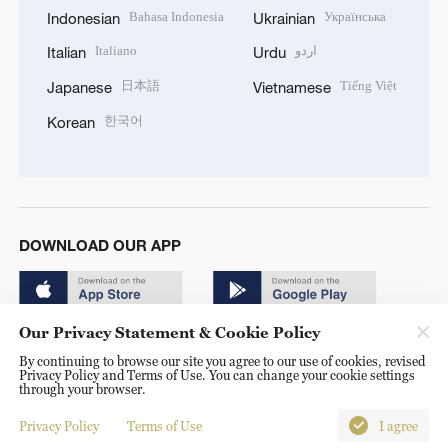
Bahasa Indonesia
Українська
Indonesian
Ukrainian
Italiano
اردو
Italian
Urdu
日本語
Tiếng Việt
Japanese
Vietnamese
한국어
Korean
DOWNLOAD OUR APP
Our Privacy Statement & Cookie Policy
By continuing to browse our site you agree to our use of cookies, revised
Privacy Policy and Terms of Use. You can change your cookie settings
through your browser.
© China Radio International.CRI. All Rights Reserved. 16A
Shijingshan Road, Beijing, China. 100040
Privacy Policy
Terms of Use
I agree