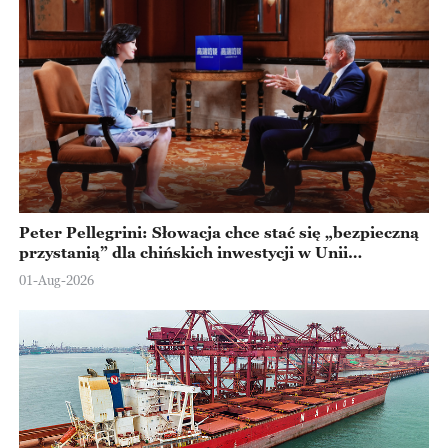
Peter Pellegrini: Słowacja chce stać się „bezpieczną
przystanią” dla chińskich inwestycji w Unii
Europejskiej
01-Aug-2026