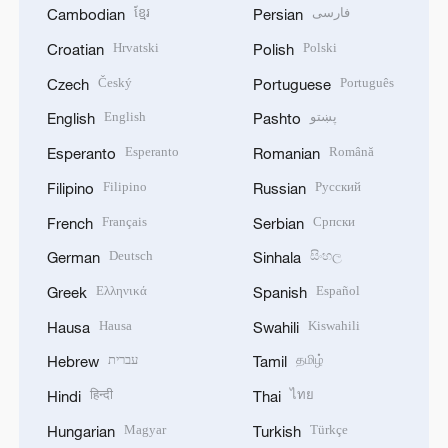
ខ្មែរ
فارسی
Cambodian
Persian
Hrvatski
Polski
Croatian
Polish
Český
Português
Czech
Portuguese
English
پښتو
English
Pashto
Esperanto
Română
Esperanto
Romanian
Filipino
Русский
Filipino
Russian
Français
Српски
French
Serbian
Deutsch
සිංහල
German
Sinhala
Ελληνικά
Español
Greek
Spanish
Hausa
Kiswahili
Hausa
Swahili
עברית
தமிழ்
Hebrew
Tamil
हिन्दी
ไทย
Hindi
Thai
Magyar
Türkçe
Hungarian
Turkish