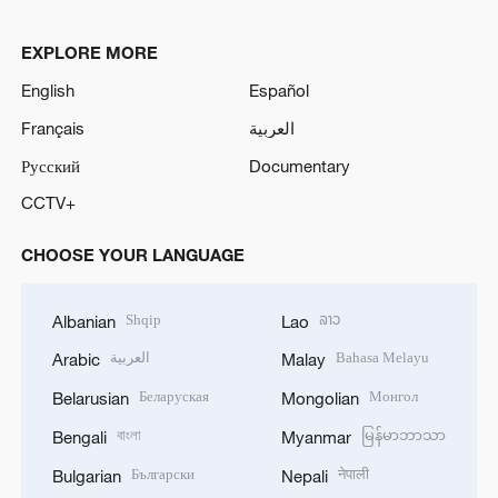
EXPLORE MORE
English
Español
Français
العربية
Русский
Documentary
CCTV+
CHOOSE YOUR LANGUAGE
Shqip
ລາວ
Albanian
Lao
العربية
Bahasa Melayu
Arabic
Malay
Беларуская
Монгол
Belarusian
Mongolian
বাংলা
မြန်မာဘာသာ
Bengali
Myanmar
Български
नेपाली
Bulgarian
Nepali