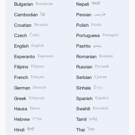
Български
नेपाली
Bulgarian
Nepali
ខ្មែរ
فارسی
Cambodian
Persian
Hrvatski
Polski
Croatian
Polish
Český
Português
Czech
Portuguese
English
پښتو
English
Pashto
Esperanto
Română
Esperanto
Romanian
Filipino
Русский
Filipino
Russian
Français
Српски
French
Serbian
Deutsch
සිංහල
German
Sinhala
Ελληνικά
Español
Greek
Spanish
Hausa
Kiswahili
Hausa
Swahili
עברית
தமிழ்
Hebrew
Tamil
हिन्दी
ไทย
Hindi
Thai