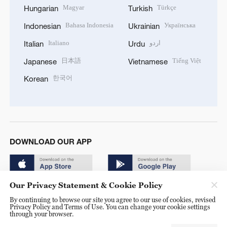
Magyar
Türkçe
Hungarian
Turkish
Bahasa Indonesia
Українська
Indonesian
Ukrainian
Italiano
اردو
Italian
Urdu
日本語
Tiếng Việt
Japanese
Vietnamese
한국어
Korean
DOWNLOAD OUR APP
Our Privacy Statement & Cookie Policy
By continuing to browse our site you agree to our use of cookies, revised
Privacy Policy and Terms of Use. You can change your cookie settings
through your browser.
© China Radio International.CRI. All Rights Reserved. 16A