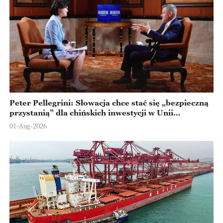
Peter Pellegrini: Słowacja chce stać się „bezpieczną
przystanią” dla chińskich inwestycji w Unii
Europejskiej
01-Aug-2026