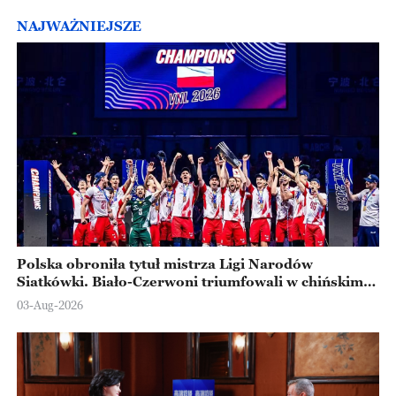
NAJWAŻNIEJSZE
Polska obroniła tytuł mistrza Ligi Narodów
Siatkówki. Biało-Czerwoni triumfowali w chińskim
Ningbo
03-Aug-2026