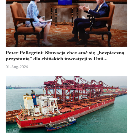
Peter Pellegrini: Słowacja chce stać się „bezpieczną
przystanią” dla chińskich inwestycji w Unii
Europejskiej
01-Aug-2026