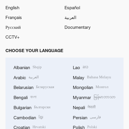
English
Español
Français
العربية
Русский
Documentary
CCTV+
CHOOSE YOUR LANGUAGE
Shqip
ລາວ
Albanian
Lao
العربية
Bahasa Melayu
Arabic
Malay
Беларуская
Монгол
Belarusian
Mongolian
বাংলা
မြန်မာဘာသာ
Bengali
Myanmar
Български
नेपाली
Bulgarian
Nepali
ខ្មែរ
فارسی
Cambodian
Persian
Hrvatski
Polski
Croatian
Polish