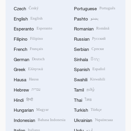
Český
Português
Czech
Portuguese
English
پښتو
English
Pashto
Esperanto
Română
Esperanto
Romanian
Filipino
Русский
Filipino
Russian
Français
Српски
French
Serbian
Deutsch
සිංහල
German
Sinhala
Ελληνικά
Español
Greek
Spanish
Hausa
Kiswahili
Hausa
Swahili
עברית
தமிழ்
Hebrew
Tamil
हिन्दी
ไทย
Hindi
Thai
Magyar
Türkçe
Hungarian
Turkish
Bahasa Indonesia
Українська
Indonesian
Ukrainian
Italiano
اردو
Italian
Urdu