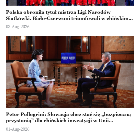
Polska obroniła tytuł mistrza Ligi Narodów
Siatkówki. Biało-Czerwoni triumfowali w chińskim
Ningbo
03-Aug-2026
Peter Pellegrini: Słowacja chce stać się „bezpieczną
przystanią” dla chińskich inwestycji w Unii
Europejskiej
01-Aug-2026