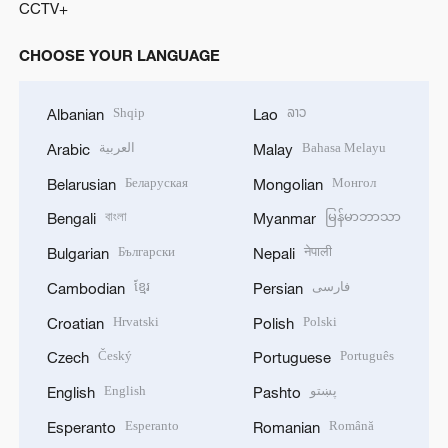
CCTV+
CHOOSE YOUR LANGUAGE
Shqip
ລາວ
Albanian
Lao
العربية
Bahasa Melayu
Arabic
Malay
Беларуская
Монгол
Belarusian
Mongolian
বাংলা
မြန်မာဘာသာ
Bengali
Myanmar
Български
नेपाली
Bulgarian
Nepali
ខ្មែរ
فارسی
Cambodian
Persian
Hrvatski
Polski
Croatian
Polish
Český
Português
Czech
Portuguese
English
پښتو
English
Pashto
Esperanto
Română
Esperanto
Romanian