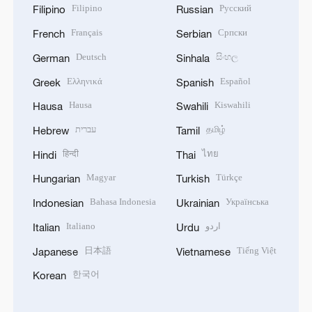
Filipino
Русский
Filipino
Russian
Français
Српски
French
Serbian
Deutsch
සිංහල
German
Sinhala
Ελληνικά
Español
Greek
Spanish
Hausa
Kiswahili
Hausa
Swahili
עברית
தமிழ்
Hebrew
Tamil
हिन्दी
ไทย
Hindi
Thai
Magyar
Türkçe
Hungarian
Turkish
Bahasa Indonesia
Українська
Indonesian
Ukrainian
Italiano
اردو
Italian
Urdu
日本語
Tiếng Việt
Japanese
Vietnamese
한국어
Korean