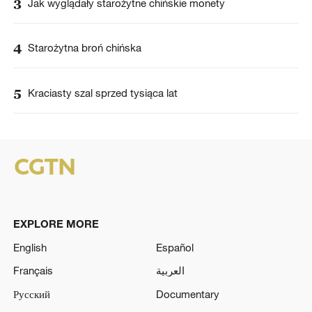
3
Jak wyglądały starożytne chińskie monety
4
Starożytna broń chińska
5
Kraciasty szal sprzed tysiąca lat
EXPLORE MORE
English
Español
Français
العربية
Русский
Documentary