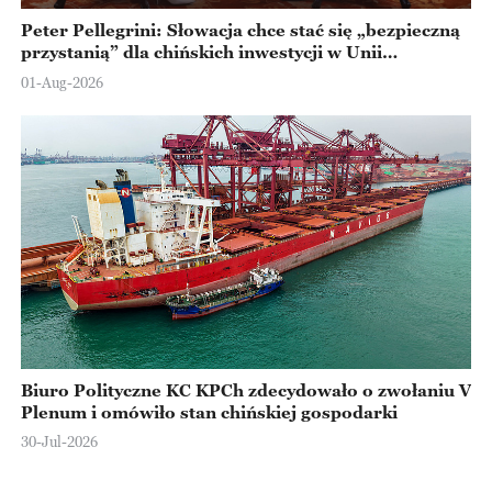
Peter Pellegrini: Słowacja chce stać się „bezpieczną
przystanią” dla chińskich inwestycji w Unii
Europejskiej
01-Aug-2026
Biuro Polityczne KC KPCh zdecydowało o zwołaniu V
Plenum i omówiło stan chińskiej gospodarki
30-Jul-2026