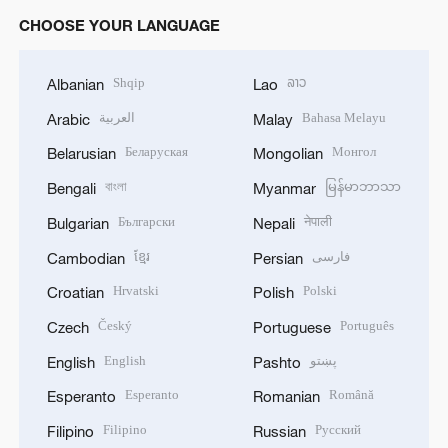
CHOOSE YOUR LANGUAGE
Shqip
ລາວ
Albanian
Lao
العربية
Bahasa Melayu
Arabic
Malay
Беларуская
Монгол
Belarusian
Mongolian
বাংলা
မြန်မာဘာသာ
Bengali
Myanmar
Български
नेपाली
Bulgarian
Nepali
ខ្មែរ
فارسی
Cambodian
Persian
Hrvatski
Polski
Croatian
Polish
Český
Português
Czech
Portuguese
English
پښتو
English
Pashto
Esperanto
Română
Esperanto
Romanian
Filipino
Русский
Filipino
Russian