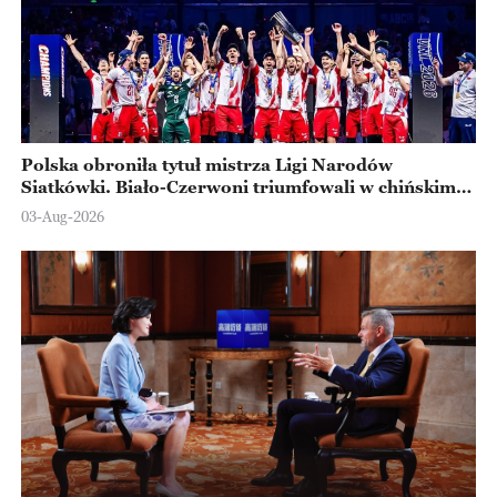
Polska obroniła tytuł mistrza Ligi Narodów
Siatkówki. Biało-Czerwoni triumfowali w chińskim
Ningbo
03-Aug-2026