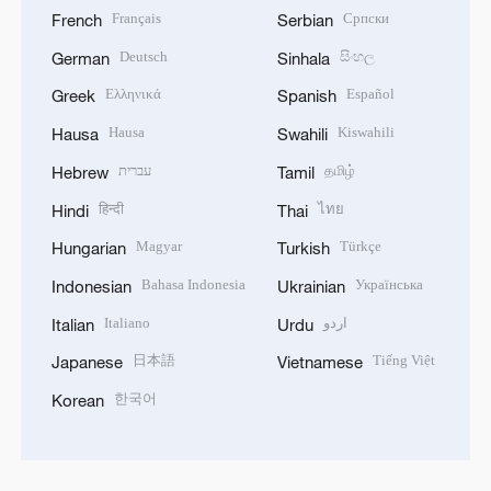
Français
Српски
French
Serbian
Deutsch
සිංහල
German
Sinhala
Ελληνικά
Español
Greek
Spanish
Hausa
Kiswahili
Hausa
Swahili
עברית
தமிழ்
Hebrew
Tamil
हिन्दी
ไทย
Hindi
Thai
Magyar
Türkçe
Hungarian
Turkish
Bahasa Indonesia
Українська
Indonesian
Ukrainian
Italiano
اردو
Italian
Urdu
日本語
Tiếng Việt
Japanese
Vietnamese
한국어
Korean