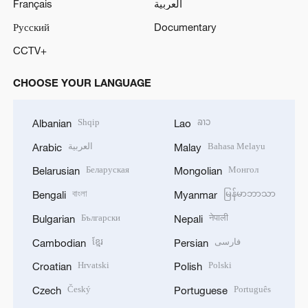
Français
العربية
Русский
Documentary
CCTV+
CHOOSE YOUR LANGUAGE
Shqip
ລາວ
Albanian
Lao
العربية
Bahasa Melayu
Arabic
Malay
Беларуская
Монгол
Belarusian
Mongolian
বাংলা
မြန်မာဘာသာ
Bengali
Myanmar
Български
नेपाली
Bulgarian
Nepali
ខ្មែរ
فارسی
Cambodian
Persian
Hrvatski
Polski
Croatian
Polish
Český
Português
Czech
Portuguese