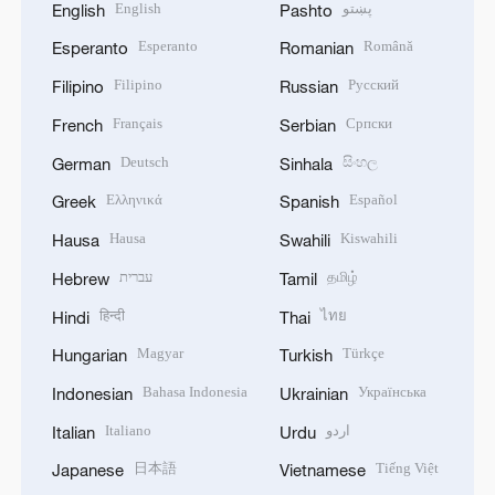
English
پښتو
English
Pashto
Esperanto
Română
Esperanto
Romanian
Filipino
Русский
Filipino
Russian
Français
Српски
French
Serbian
Deutsch
සිංහල
German
Sinhala
Ελληνικά
Español
Greek
Spanish
Hausa
Kiswahili
Hausa
Swahili
עברית
தமிழ்
Hebrew
Tamil
हिन्दी
ไทย
Hindi
Thai
Magyar
Türkçe
Hungarian
Turkish
Bahasa Indonesia
Українська
Indonesian
Ukrainian
Italiano
اردو
Italian
Urdu
日本語
Tiếng Việt
Japanese
Vietnamese