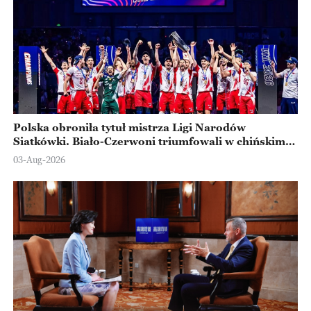
Polska obroniła tytuł mistrza Ligi Narodów
Siatkówki. Biało-Czerwoni triumfowali w chińskim
Ningbo
03-Aug-2026