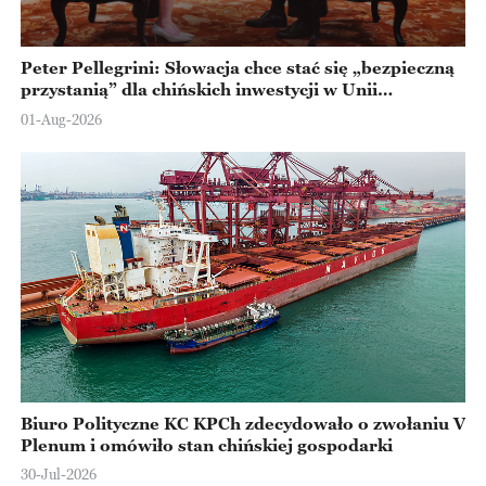
Peter Pellegrini: Słowacja chce stać się „bezpieczną
przystanią” dla chińskich inwestycji w Unii
Europejskiej
01-Aug-2026
Biuro Polityczne KC KPCh zdecydowało o zwołaniu V
Plenum i omówiło stan chińskiej gospodarki
30-Jul-2026