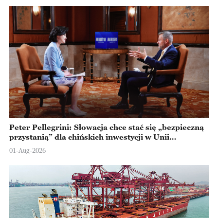
Peter Pellegrini: Słowacja chce stać się „bezpieczną
przystanią” dla chińskich inwestycji w Unii
Europejskiej
01-Aug-2026