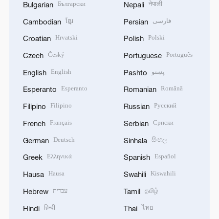
Български
नेपाली
Bulgarian
Nepali
ខ្មែរ
فارسی
Cambodian
Persian
Hrvatski
Polski
Croatian
Polish
Český
Português
Czech
Portuguese
English
پښتو
English
Pashto
Esperanto
Română
Esperanto
Romanian
Filipino
Русский
Filipino
Russian
Français
Српски
French
Serbian
Deutsch
සිංහල
German
Sinhala
Ελληνικά
Español
Greek
Spanish
Hausa
Kiswahili
Hausa
Swahili
עברית
தமிழ்
Hebrew
Tamil
हिन्दी
ไทย
Hindi
Thai