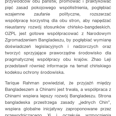
przywódców obu państw, promować i praktykować
pięć zasad pokojowego współistnienia, pogłębiać
wzajemne zaufanie polityczne, rozszerzać
współpracę korzystną dla obu stron, aby napędzać
nieustanny rozwój stosunków chińsko-bangdeskich.
OZPL jest gotowe współpracować z Narodowym
Zgromadzeniem Bangladeszu, by pogłębiać wymianę
doświadczeń legislacyjnych i nadzorczych oraz
tworzyć sprzyjające praworządne środowisko dla
pragmatycznej współpracy obu krajów. Zhao Leji
przedstawił również informacje na temat chińskiego
kodeksu ochrony środowiska.
Tarique Rahman powiedział, że przyjaźń między
Bangladeszem a Chinami jest trwała, a współpraca z
Chinami wspiera lepszy rozwój Bangladeszu. Strona
bangladeska przestrzega zasady „jednych Chin”,
wspiera globalne inicjatywy zaproponowane przez
przewodniczącego Xi i oczekuje wzmocnienia