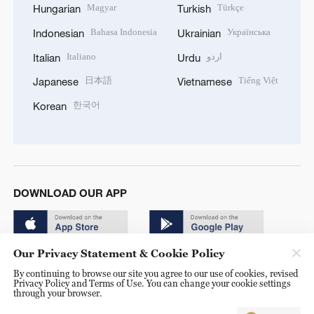
Magyar
Türkçe
Hungarian
Turkish
Bahasa Indonesia
Українська
Indonesian
Ukrainian
Italiano
اردو
Italian
Urdu
日本語
Tiếng Việt
Japanese
Vietnamese
한국어
Korean
DOWNLOAD OUR APP
Our Privacy Statement & Cookie Policy
By continuing to browse our site you agree to our use of cookies, revised
Privacy Policy and Terms of Use. You can change your cookie settings
through your browser.
© China Radio International.CRI. All Rights Reserved. 16A
Shijingshan Road, Beijing, China. 100040