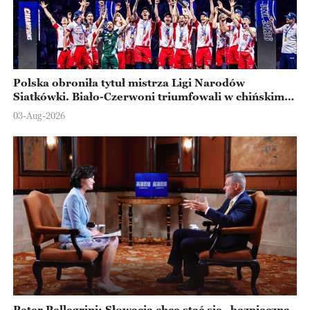
Polska obroniła tytuł mistrza Ligi Narodów
Siatkówki. Biało-Czerwoni triumfowali w chińskim
Ningbo
03-Aug-2026
Peter Pellegrini: Słowacja chce stać się „bezpieczną