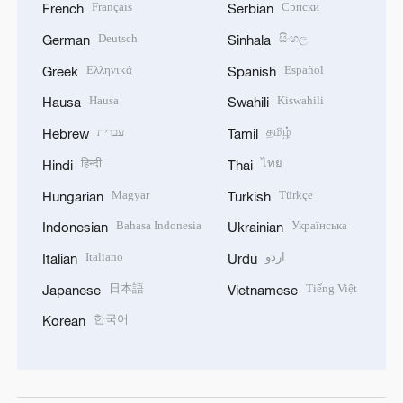
Français
Српски
French
Serbian
Deutsch
සිංහල
German
Sinhala
Ελληνικά
Español
Greek
Spanish
Hausa
Kiswahili
Hausa
Swahili
עברית
தமிழ்
Hebrew
Tamil
हिन्दी
ไทย
Hindi
Thai
Magyar
Türkçe
Hungarian
Turkish
Bahasa Indonesia
Українська
Indonesian
Ukrainian
Italiano
اردو
Italian
Urdu
日本語
Tiếng Việt
Japanese
Vietnamese
한국어
Korean