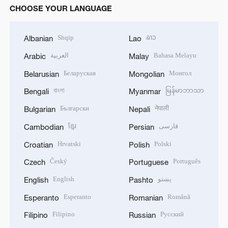
CHOOSE YOUR LANGUAGE
Shqip
ລາວ
Albanian
Lao
العربية
Bahasa Melayu
Arabic
Malay
Беларуская
Монгол
Belarusian
Mongolian
বাংলা
မြန်မာဘာသာ
Bengali
Myanmar
Български
नेपाली
Bulgarian
Nepali
ខ្មែរ
فارسی
Cambodian
Persian
Hrvatski
Polski
Croatian
Polish
Český
Português
Czech
Portuguese
English
پښتو
English
Pashto
Esperanto
Română
Esperanto
Romanian
Filipino
Русский
Filipino
Russian