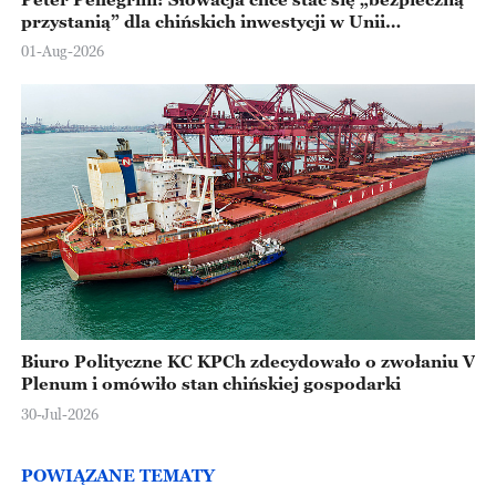
przystanią” dla chińskich inwestycji w Unii
Europejskiej
01-Aug-2026
Biuro Polityczne KC KPCh zdecydowało o zwołaniu V
Plenum i omówiło stan chińskiej gospodarki
30-Jul-2026
POWIĄZANE TEMATY