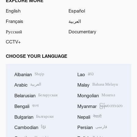
EXPLORE MORE
English
Español
Français
العربية
Русский
Documentary
CCTV+
CHOOSE YOUR LANGUAGE
Shqip
ລາວ
Albanian
Lao
العربية
Bahasa Melayu
Arabic
Malay
Беларуская
Монгол
Belarusian
Mongolian
বাংলা
မြန်မာဘာသာ
Bengali
Myanmar
Български
नेपाली
Bulgarian
Nepali
ខ្មែរ
فارسی
Cambodian
Persian