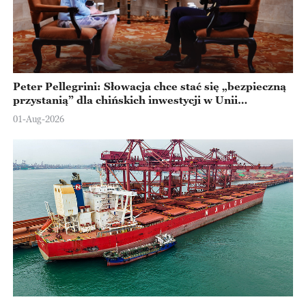
Peter Pellegrini: Słowacja chce stać się „bezpieczną
przystanią” dla chińskich inwestycji w Unii
Europejskiej
01-Aug-2026