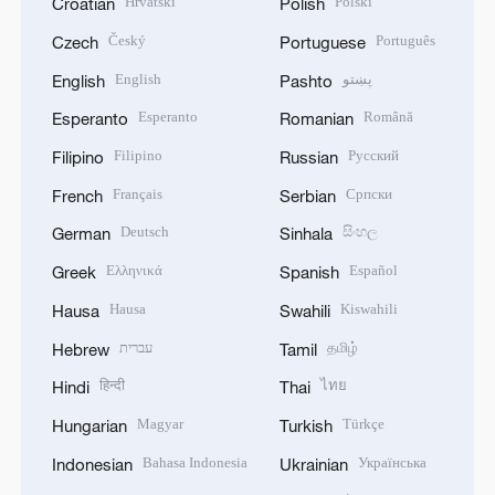
Hrvatski
Polski
Croatian
Polish
Český
Português
Czech
Portuguese
English
پښتو
English
Pashto
Esperanto
Română
Esperanto
Romanian
Filipino
Русский
Filipino
Russian
Français
Српски
French
Serbian
Deutsch
සිංහල
German
Sinhala
Ελληνικά
Español
Greek
Spanish
Hausa
Kiswahili
Hausa
Swahili
עברית
தமிழ்
Hebrew
Tamil
हिन्दी
ไทย
Hindi
Thai
Magyar
Türkçe
Hungarian
Turkish
Bahasa Indonesia
Українська
Indonesian
Ukrainian