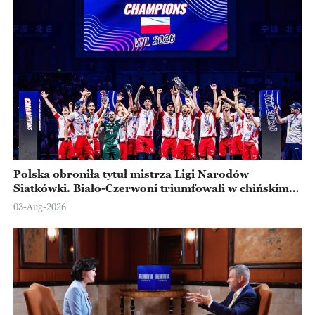
Polska obroniła tytuł mistrza Ligi Narodów
Siatkówki. Biało-Czerwoni triumfowali w chińskim
Ningbo
03-Aug-2026