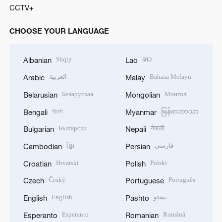
CCTV+
CHOOSE YOUR LANGUAGE
Shqip
ລາວ
Albanian
Lao
العربية
Bahasa Melayu
Arabic
Malay
Беларуская
Монгол
Belarusian
Mongolian
বাংলা
မြန်မာဘာသာ
Bengali
Myanmar
Български
नेपाली
Bulgarian
Nepali
ខ្មែរ
فارسی
Cambodian
Persian
Hrvatski
Polski
Croatian
Polish
Český
Português
Czech
Portuguese
English
پښتو
English
Pashto
Esperanto
Română
Esperanto
Romanian