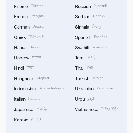
Filipino
Русский
Filipino
Russian
Français
Српски
French
Serbian
Deutsch
සිංහල
German
Sinhala
Ελληνικά
Español
Greek
Spanish
Hausa
Kiswahili
Hausa
Swahili
עברית
தமிழ்
Hebrew
Tamil
हिन्दी
ไทย
Hindi
Thai
Magyar
Türkçe
Hungarian
Turkish
Bahasa Indonesia
Українська
Indonesian
Ukrainian
Italiano
اردو
Italian
Urdu
日本語
Tiếng Việt
Japanese
Vietnamese
한국어
Korean