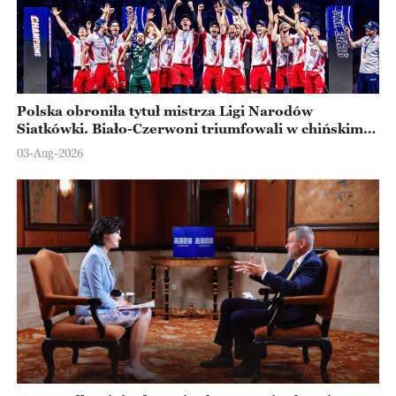
Polska obroniła tytuł mistrza Ligi Narodów
Siatkówki. Biało-Czerwoni triumfowali w chińskim
Ningbo
03-Aug-2026