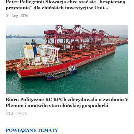
Peter Pellegrini: Słowacja chce stać się „bezpieczną
przystanią” dla chińskich inwestycji w Unii
Europejskiej
01-Aug-2026
Biuro Polityczne KC KPCh zdecydowało o zwołaniu V
Plenum i omówiło stan chińskiej gospodarki
30-Jul-2026
POWIĄZANE TEMATY