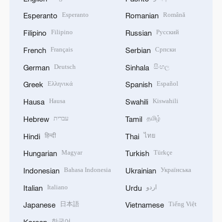
Esperanto
Română
Esperanto
Romanian
Filipino
Русский
Filipino
Russian
Français
Српски
French
Serbian
Deutsch
සිංහල
German
Sinhala
Ελληνικά
Español
Greek
Spanish
Hausa
Kiswahili
Hausa
Swahili
עברית
தமிழ்
Hebrew
Tamil
हिन्दी
ไทย
Hindi
Thai
Magyar
Türkçe
Hungarian
Turkish
Bahasa Indonesia
Українська
Indonesian
Ukrainian
Italiano
اردو
Italian
Urdu
日本語
Tiếng Việt
Japanese
Vietnamese
한국어