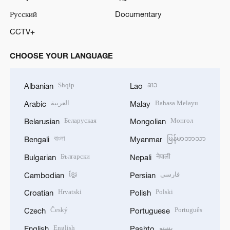
Русский
Documentary
CCTV+
CHOOSE YOUR LANGUAGE
Shqip
ລາວ
Albanian
Lao
العربية
Bahasa Melayu
Arabic
Malay
Беларуская
Монгол
Belarusian
Mongolian
বাংলা
မြန်မာဘာသာ
Bengali
Myanmar
Български
नेपाली
Bulgarian
Nepali
ខ្មែរ
فارسی
Cambodian
Persian
Hrvatski
Polski
Croatian
Polish
Český
Português
Czech
Portuguese
English
پښتو
English
Pashto