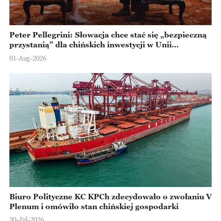
Peter Pellegrini: Słowacja chce stać się „bezpieczną
przystanią” dla chińskich inwestycji w Unii
Europejskiej
01-Aug-2026
Biuro Polityczne KC KPCh zdecydowało o zwołaniu V
Plenum i omówiło stan chińskiej gospodarki
30-Jul-2026