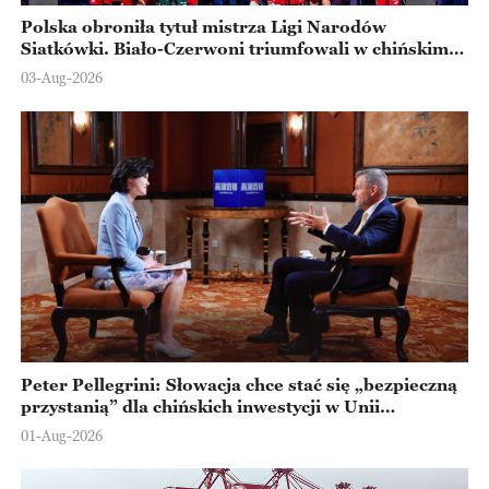
Polska obroniła tytuł mistrza Ligi Narodów
Siatkówki. Biało-Czerwoni triumfowali w chińskim
Ningbo
03-Aug-2026
Peter Pellegrini: Słowacja chce stać się „bezpieczną
przystanią” dla chińskich inwestycji w Unii
Europejskiej
01-Aug-2026