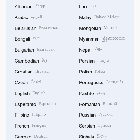
Shqip
ລາວ
Albanian
Lao
العربية
Bahasa Melayu
Arabic
Malay
Беларуская
Монгол
Belarusian
Mongolian
বাংলা
မြန်မာဘာသာ
Bengali
Myanmar
Български
नेपाली
Bulgarian
Nepali
ខ្មែរ
فارسی
Cambodian
Persian
Hrvatski
Polski
Croatian
Polish
Český
Português
Czech
Portuguese
English
پښتو
English
Pashto
Esperanto
Română
Esperanto
Romanian
Filipino
Русский
Filipino
Russian
Français
Српски
French
Serbian
Deutsch
සිංහල
German
Sinhala