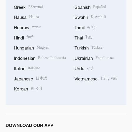
Ελληνικά
Español
Greek
Spanish
Hausa
Kiswahili
Hausa
Swahili
עברית
தமிழ்
Hebrew
Tamil
हिन्दी
ไทย
Hindi
Thai
Magyar
Türkçe
Hungarian
Turkish
Bahasa Indonesia
Українська
Indonesian
Ukrainian
Italiano
اردو
Italian
Urdu
日本語
Tiếng Việt
Japanese
Vietnamese
한국어
Korean
DOWNLOAD OUR APP