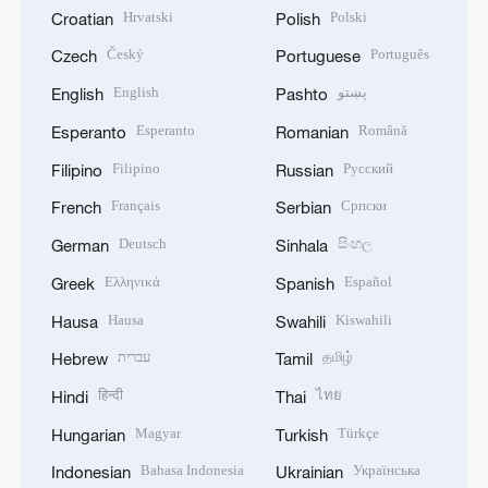
Hrvatski
Polski
Croatian
Polish
Český
Português
Czech
Portuguese
English
پښتو
English
Pashto
Esperanto
Română
Esperanto
Romanian
Filipino
Русский
Filipino
Russian
Français
Српски
French
Serbian
Deutsch
සිංහල
German
Sinhala
Ελληνικά
Español
Greek
Spanish
Hausa
Kiswahili
Hausa
Swahili
עברית
தமிழ்
Hebrew
Tamil
हिन्दी
ไทย
Hindi
Thai
Magyar
Türkçe
Hungarian
Turkish
Bahasa Indonesia
Українська
Indonesian
Ukrainian