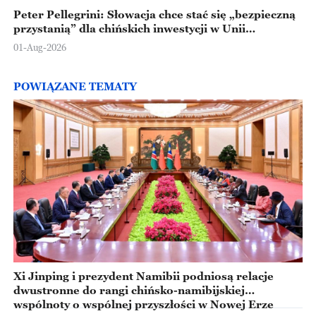
Peter Pellegrini: Słowacja chce stać się „bezpieczną
przystanią” dla chińskich inwestycji w Unii
Europejskiej
01-Aug-2026
POWIĄZANE TEMATY
Xi Jinping i prezydent Namibii podniosą relacje
dwustronne do rangi chińsko-namibijskiej
wspólnoty o wspólnej przyszłości w Nowej Erze