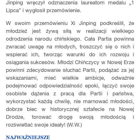
Jinping wręczył odznaczenia laureatom medalu „1
Lipca” i wygłosił przemówienie.
W swoim przemówieniu Xi Jinping podkreślił, że
młodzież jest żywą siłą w realizacji wielkiego
odrodzenia narodu chińskiego. Cała Partia powinna
zwracać uwagę na młodych, troszczyć się o nich i
wspierać ich, tworząc warunki do ich rozwoju i
osiągania sukcesów. Młodzi Chińczycy w Nowej Erze
powinni zdecydowanie słuchać Partii, podążać za jej
wskazaniami, mieć wielkie ambicje, odważnie
podejmować odpowiedzialność epoki, łączyć swoje
osobiste dążenia z pracą dla Partii i państwa,
wykorzystać każdą chwilę, nie marnować młodości,
dobrze biec w historycznej sztafecie na Nowej
Drodze, torować drogę swoją młodością i
rozświetlać swoje ideały! (W.W.)
NAJWAŻNIEJSZE