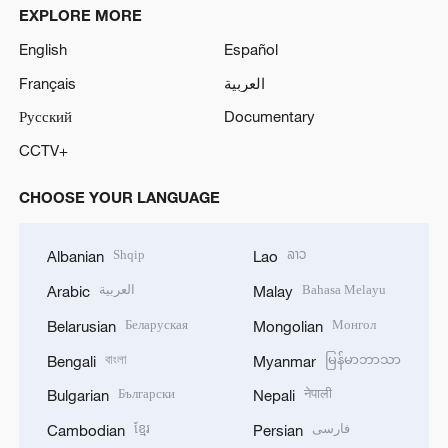
EXPLORE MORE
English
Español
Français
العربية
Русский
Documentary
CCTV+
CHOOSE YOUR LANGUAGE
Shqip
ລາວ
Albanian
Lao
العربية
Bahasa Melayu
Arabic
Malay
Беларуская
Монгол
Belarusian
Mongolian
বাংলা
မြန်မာဘာသာ
Bengali
Myanmar
Български
नेपाली
Bulgarian
Nepali
ខ្មែរ
فارسی
Cambodian
Persian