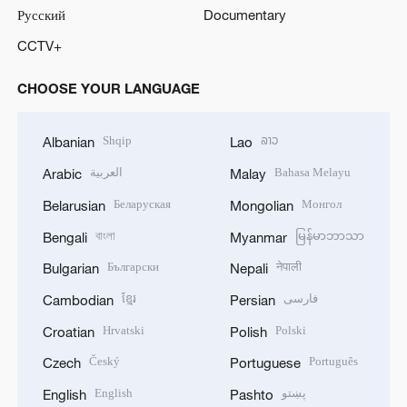
Русский
Documentary
CCTV+
CHOOSE YOUR LANGUAGE
Shqip
ລາວ
Albanian
Lao
العربية
Bahasa Melayu
Arabic
Malay
Беларуская
Монгол
Belarusian
Mongolian
বাংলা
မြန်မာဘာသာ
Bengali
Myanmar
Български
नेपाली
Bulgarian
Nepali
ខ្មែរ
فارسی
Cambodian
Persian
Hrvatski
Polski
Croatian
Polish
Český
Português
Czech
Portuguese
English
پښتو
English
Pashto