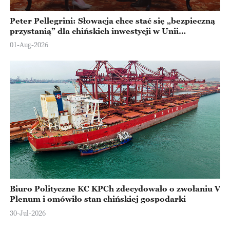
Peter Pellegrini: Słowacja chce stać się „bezpieczną
przystanią” dla chińskich inwestycji w Unii
Europejskiej
01-Aug-2026
Biuro Polityczne KC KPCh zdecydowało o zwołaniu V
Plenum i omówiło stan chińskiej gospodarki
30-Jul-2026