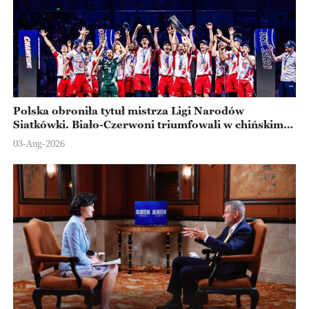
Polska obroniła tytuł mistrza Ligi Narodów
Siatkówki. Biało-Czerwoni triumfowali w chińskim
Ningbo
03-Aug-2026