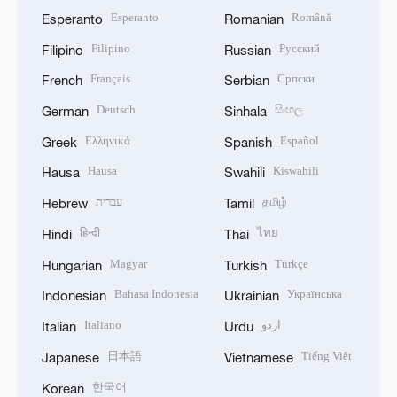
Esperanto
Română
Esperanto
Romanian
Filipino
Русский
Filipino
Russian
Français
Српски
French
Serbian
Deutsch
සිංහල
German
Sinhala
Ελληνικά
Español
Greek
Spanish
Hausa
Kiswahili
Hausa
Swahili
עברית
தமிழ்
Hebrew
Tamil
हिन्दी
ไทย
Hindi
Thai
Magyar
Türkçe
Hungarian
Turkish
Bahasa Indonesia
Українська
Indonesian
Ukrainian
Italiano
اردو
Italian
Urdu
日本語
Tiếng Việt
Japanese
Vietnamese
한국어
Korean