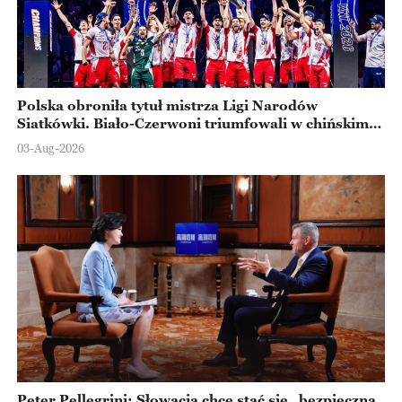
Polska obroniła tytuł mistrza Ligi Narodów
Siatkówki. Biało-Czerwoni triumfowali w chińskim
Ningbo
03-Aug-2026
Peter Pellegrini: Słowacja chce stać się „bezpieczną