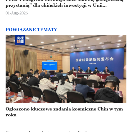
przystanią” dla chińskich inwestycji w Unii
Europejskiej
01-Aug-2026
POWIĄZANE TEMATY
Ogłoszono kluczowe zadania kosmiczne Chin w tym
roku