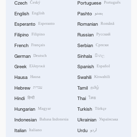
Český
Português
Czech
Portuguese
English
پښتو
English
Pashto
Esperanto
Română
Esperanto
Romanian
Filipino
Русский
Filipino
Russian
Français
Српски
French
Serbian
Deutsch
සිංහල
German
Sinhala
Ελληνικά
Español
Greek
Spanish
Hausa
Kiswahili
Hausa
Swahili
עברית
தமிழ்
Hebrew
Tamil
हिन्दी
ไทย
Hindi
Thai
Magyar
Türkçe
Hungarian
Turkish
Bahasa Indonesia
Українська
Indonesian
Ukrainian
Italiano
اردو
Italian
Urdu