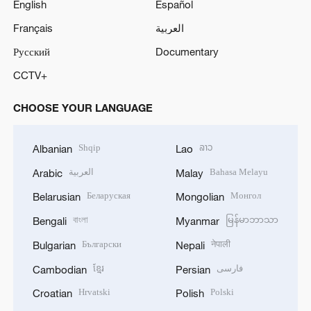
English
Español
Français
العربية
Русский
Documentary
CCTV+
CHOOSE YOUR LANGUAGE
Shqip
ລາວ
Albanian
Lao
العربية
Bahasa Melayu
Arabic
Malay
Беларуская
Монгол
Belarusian
Mongolian
বাংলা
မြန်မာဘာသာ
Bengali
Myanmar
Български
नेपाली
Bulgarian
Nepali
ខ្មែរ
فارسی
Cambodian
Persian
Hrvatski
Polski
Croatian
Polish