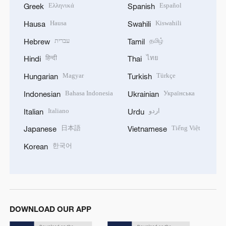
Ελληνικά
Español
Greek
Spanish
Hausa
Kiswahili
Hausa
Swahili
עברית
தமிழ்
Hebrew
Tamil
हिन्दी
ไทย
Hindi
Thai
Magyar
Türkçe
Hungarian
Turkish
Bahasa Indonesia
Українська
Indonesian
Ukrainian
Italiano
اردو
Italian
Urdu
日本語
Tiếng Việt
Japanese
Vietnamese
한국어
Korean
DOWNLOAD OUR APP