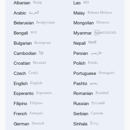
Shqip
ລາວ
Albanian
Lao
العربية
Bahasa Melayu
Arabic
Malay
Беларуская
Монгол
Belarusian
Mongolian
বাংলা
မြန်မာဘာသာ
Bengali
Myanmar
Български
नेपाली
Bulgarian
Nepali
ខ្មែរ
فارسی
Cambodian
Persian
Hrvatski
Polski
Croatian
Polish
Český
Português
Czech
Portuguese
English
پښتو
English
Pashto
Esperanto
Română
Esperanto
Romanian
Filipino
Русский
Filipino
Russian
Français
Српски
French
Serbian
Deutsch
සිංහල
German
Sinhala