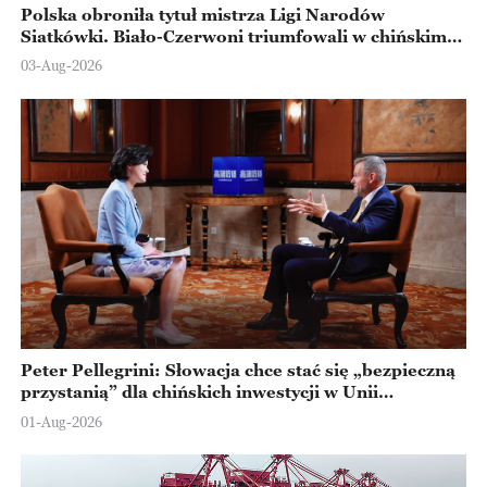
Polska obroniła tytuł mistrza Ligi Narodów
Siatkówki. Biało-Czerwoni triumfowali w chińskim
Ningbo
03-Aug-2026
Peter Pellegrini: Słowacja chce stać się „bezpieczną
przystanią” dla chińskich inwestycji w Unii
Europejskiej
01-Aug-2026