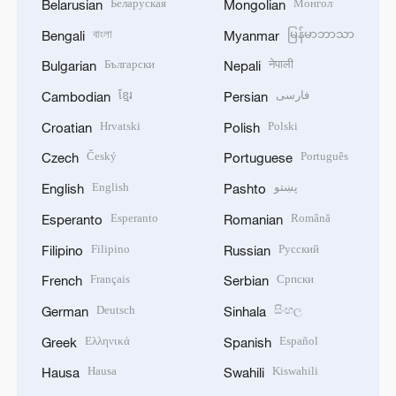
Беларуская
Монгол
Belarusian
Mongolian
বাংলা
မြန်မာဘာသာ
Bengali
Myanmar
Български
नेपाली
Bulgarian
Nepali
ខ្មែរ
فارسی
Cambodian
Persian
Hrvatski
Polski
Croatian
Polish
Český
Português
Czech
Portuguese
English
پښتو
English
Pashto
Esperanto
Română
Esperanto
Romanian
Filipino
Русский
Filipino
Russian
Français
Српски
French
Serbian
Deutsch
සිංහල
German
Sinhala
Ελληνικά
Español
Greek
Spanish
Hausa
Kiswahili
Hausa
Swahili