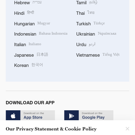
עברית
தமிழ்
Hebrew
Tamil
हिन्दी
ไทย
Hindi
Thai
Magyar
Türkçe
Hungarian
Turkish
Bahasa Indonesia
Українська
Indonesian
Ukrainian
Italiano
اردو
Italian
Urdu
日本語
Tiếng Việt
Japanese
Vietnamese
한국어
Korean
DOWNLOAD OUR APP
Our Privacy Statement & Cookie Policy