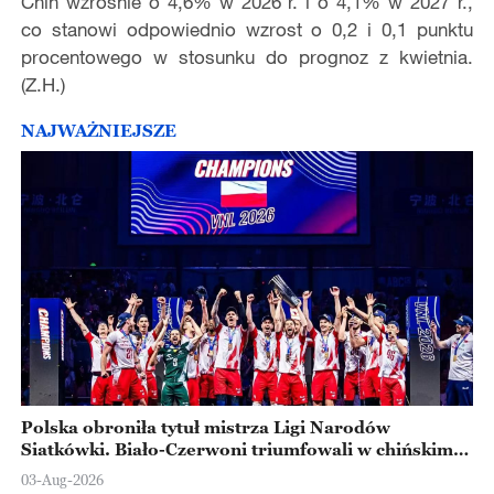
Chin wzrośnie o 4,6% w 2026 r. i o 4,1% w 2027 r.,
co stanowi odpowiednio wzrost o 0,2 i 0,1 punktu
procentowego w stosunku do prognoz z kwietnia.
(Z.H.)
NAJWAŻNIEJSZE
Polska obroniła tytuł mistrza Ligi Narodów
Siatkówki. Biało-Czerwoni triumfowali w chińskim
Ningbo
03-Aug-2026