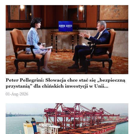
Peter Pellegrini: Słowacja chce stać się „bezpieczną
przystanią” dla chińskich inwestycji w Unii
Europejskiej
01-Aug-2026