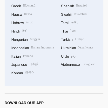
Ελληνικά
Español
Greek
Spanish
Hausa
Kiswahili
Hausa
Swahili
עברית
தமிழ்
Hebrew
Tamil
हिन्दी
ไทย
Hindi
Thai
Magyar
Türkçe
Hungarian
Turkish
Bahasa Indonesia
Українська
Indonesian
Ukrainian
Italiano
اردو
Italian
Urdu
日本語
Tiếng Việt
Japanese
Vietnamese
한국어
Korean
DOWNLOAD OUR APP