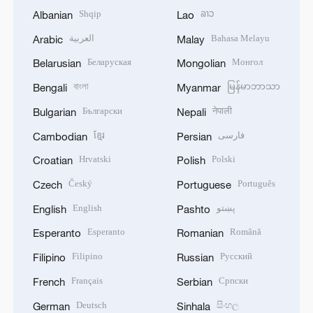
Shqip
ລາວ
Albanian
Lao
العربية
Bahasa Melayu
Arabic
Malay
Беларуская
Монгол
Belarusian
Mongolian
বাংলা
မြန်မာဘာသာ
Bengali
Myanmar
Български
नेपाली
Bulgarian
Nepali
ខ្មែរ
فارسی
Cambodian
Persian
Hrvatski
Polski
Croatian
Polish
Český
Português
Czech
Portuguese
English
پښتو
English
Pashto
Esperanto
Română
Esperanto
Romanian
Filipino
Русский
Filipino
Russian
Français
Српски
French
Serbian
Deutsch
සිංහල
German
Sinhala