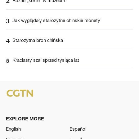
2
Różne „konie” w muzeum
3
Jak wyglądały starożytne chińskie monety
4
Starożytna broń chińska
5
Kraciasty szal sprzed tysiąca lat
EXPLORE MORE
English
Español