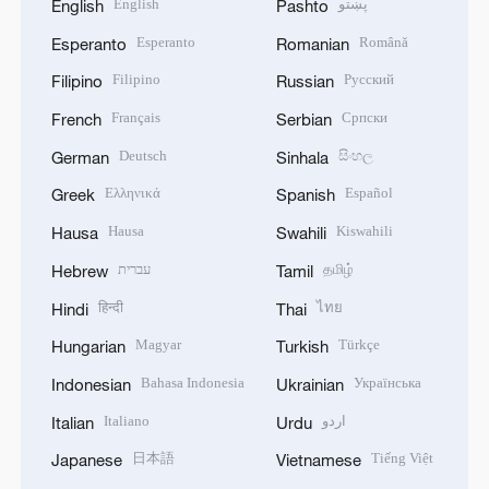
English
پښتو
English
Pashto
Esperanto
Română
Esperanto
Romanian
Filipino
Русский
Filipino
Russian
Français
Српски
French
Serbian
Deutsch
සිංහල
German
Sinhala
Ελληνικά
Español
Greek
Spanish
Hausa
Kiswahili
Hausa
Swahili
עברית
தமிழ்
Hebrew
Tamil
हिन्दी
ไทย
Hindi
Thai
Magyar
Türkçe
Hungarian
Turkish
Bahasa Indonesia
Українська
Indonesian
Ukrainian
Italiano
اردو
Italian
Urdu
日本語
Tiếng Việt
Japanese
Vietnamese