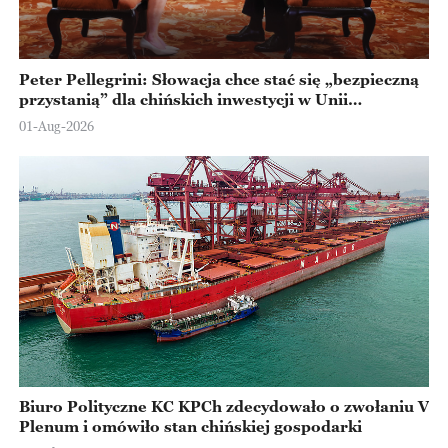
Peter Pellegrini: Słowacja chce stać się „bezpieczną
przystanią” dla chińskich inwestycji w Unii
Europejskiej
01-Aug-2026
Biuro Polityczne KC KPCh zdecydowało o zwołaniu V
Plenum i omówiło stan chińskiej gospodarki