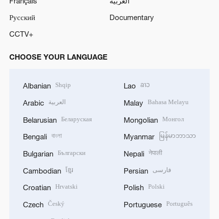
Français
العربية
Русский
Documentary
CCTV+
CHOOSE YOUR LANGUAGE
Shqip
ລາວ
Albanian
Lao
العربية
Bahasa Melayu
Arabic
Malay
Беларуская
Монгол
Belarusian
Mongolian
বাংলা
မြန်မာဘာသာ
Bengali
Myanmar
Български
नेपाली
Bulgarian
Nepali
ខ្មែរ
فارسی
Cambodian
Persian
Hrvatski
Polski
Croatian
Polish
Český
Português
Czech
Portuguese