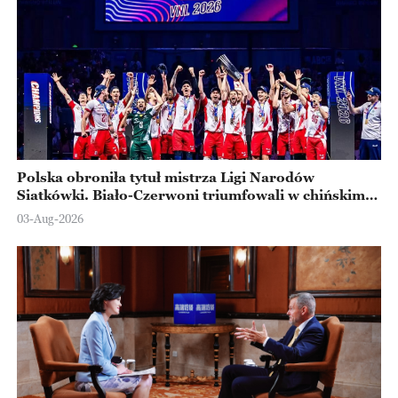
Polska obroniła tytuł mistrza Ligi Narodów
Siatkówki. Biało-Czerwoni triumfowali w chińskim
Ningbo
03-Aug-2026