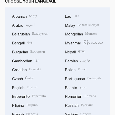
CHOOSE YOUR LANGUAGE
Shqip
ລາວ
Albanian
Lao
العربية
Bahasa Melayu
Arabic
Malay
Беларуская
Монгол
Belarusian
Mongolian
বাংলা
မြန်မာဘာသာ
Bengali
Myanmar
Български
नेपाली
Bulgarian
Nepali
ខ្មែរ
فارسی
Cambodian
Persian
Hrvatski
Polski
Croatian
Polish
Český
Português
Czech
Portuguese
English
پښتو
English
Pashto
Esperanto
Română
Esperanto
Romanian
Filipino
Русский
Filipino
Russian
Français
Српски
French
Serbian