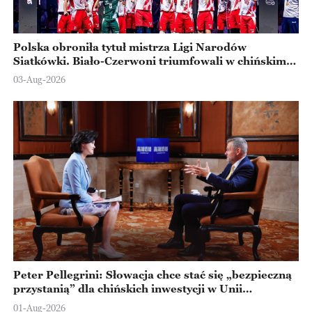
Polska obroniła tytuł mistrza Ligi Narodów
Siatkówki. Biało-Czerwoni triumfowali w chińskim
Ningbo
03-Aug-2026
Peter Pellegrini: Słowacja chce stać się „bezpieczną
przystanią” dla chińskich inwestycji w Unii
Europejskiej
01-Aug-2026