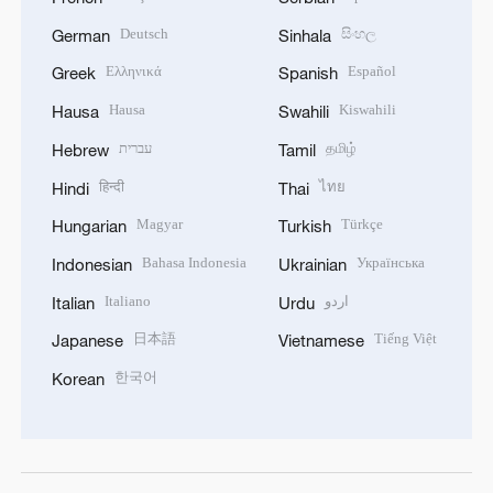
Deutsch
සිංහල
German
Sinhala
Ελληνικά
Español
Greek
Spanish
Hausa
Kiswahili
Hausa
Swahili
עברית
தமிழ்
Hebrew
Tamil
हिन्दी
ไทย
Hindi
Thai
Magyar
Türkçe
Hungarian
Turkish
Bahasa Indonesia
Українська
Indonesian
Ukrainian
Italiano
اردو
Italian
Urdu
日本語
Tiếng Việt
Japanese
Vietnamese
한국어
Korean