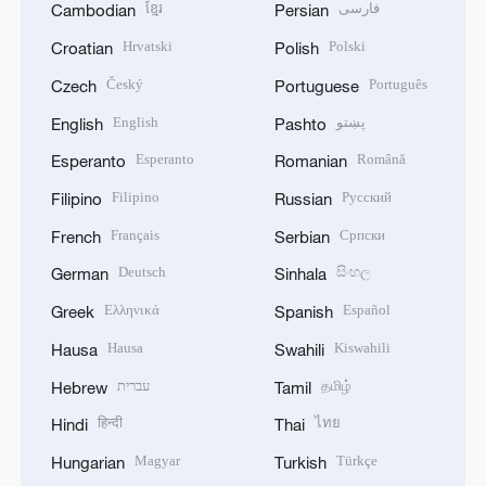
ខ្មែរ
فارسی
Cambodian
Persian
Hrvatski
Polski
Croatian
Polish
Český
Português
Czech
Portuguese
English
پښتو
English
Pashto
Esperanto
Română
Esperanto
Romanian
Filipino
Русский
Filipino
Russian
Français
Српски
French
Serbian
Deutsch
සිංහල
German
Sinhala
Ελληνικά
Español
Greek
Spanish
Hausa
Kiswahili
Hausa
Swahili
עברית
தமிழ்
Hebrew
Tamil
हिन्दी
ไทย
Hindi
Thai
Magyar
Türkçe
Hungarian
Turkish