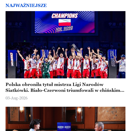
NAJWAŻNIEJSZE
Polska obroniła tytuł mistrza Ligi Narodów
Siatkówki. Biało-Czerwoni triumfowali w chińskim
Ningbo
03-Aug-2026