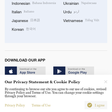
Bahasa Indonesia
Українська
Indonesian
Ukrainian
Italiano
اردو
Italian
Urdu
日本語
Tiếng Việt
Japanese
Vietnamese
한국어
Korean
DOWNLOAD OUR APP
Our Privacy Statement & Cookie Policy
By continuing to browse our site you agree to our use of cookies, revised
Privacy Policy and Terms of Use. You can change your cookie settings
through your browser.
© China Radio International.CRI. All Rights Reserved. 16A
Shijingshan Road, Beijing, China. 100040
Privacy Policy
Terms of Use
I agree