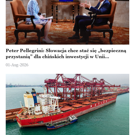
Peter Pellegrini: Słowacja chce stać się „bezpieczną
przystanią” dla chińskich inwestycji w Unii
Europejskiej
01-Aug-2026