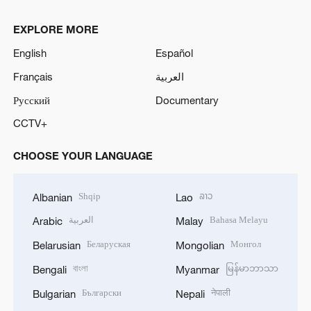
EXPLORE MORE
English
Español
Français
العربية
Русский
Documentary
CCTV+
CHOOSE YOUR LANGUAGE
Shqip
ລາວ
Albanian
Lao
العربية
Bahasa Melayu
Arabic
Malay
Беларуская
Монгол
Belarusian
Mongolian
বাংলা
မြန်မာဘာသာ
Bengali
Myanmar
Български
नेपाली
Bulgarian
Nepali