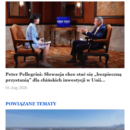
Peter Pellegrini: Słowacja chce stać się „bezpieczną
przystanią” dla chińskich inwestycji w Unii
Europejskiej
01-Aug-2026
POWIĄZANE TEMATY