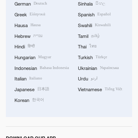
Deutsch
සිංහල
German
Sinhala
Ελληνικά
Español
Greek
Spanish
Hausa
Kiswahili
Hausa
Swahili
עברית
தமிழ்
Hebrew
Tamil
हिन्दी
ไทย
Hindi
Thai
Magyar
Türkçe
Hungarian
Turkish
Bahasa Indonesia
Українська
Indonesian
Ukrainian
Italiano
اردو
Italian
Urdu
日本語
Tiếng Việt
Japanese
Vietnamese
한국어
Korean