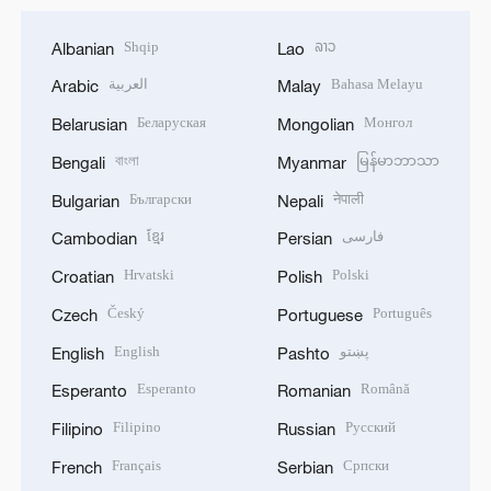
Shqip
ລາວ
Albanian
Lao
العربية
Bahasa Melayu
Arabic
Malay
Беларуская
Монгол
Belarusian
Mongolian
বাংলা
မြန်မာဘာသာ
Bengali
Myanmar
Български
नेपाली
Bulgarian
Nepali
ខ្មែរ
فارسی
Cambodian
Persian
Hrvatski
Polski
Croatian
Polish
Český
Português
Czech
Portuguese
English
پښتو
English
Pashto
Esperanto
Română
Esperanto
Romanian
Filipino
Русский
Filipino
Russian
Français
Српски
French
Serbian