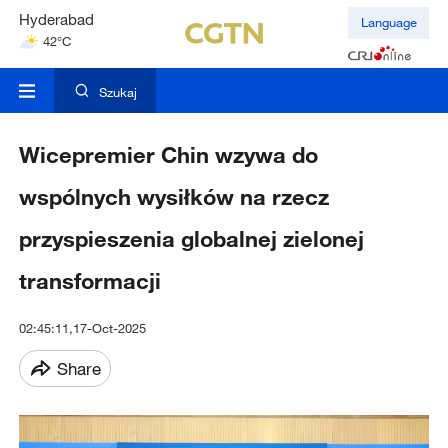
Hyderabad
Language
42°C
Mumbai
31°C
Szukaj
Wicepremier Chin wzywa do
wspólnych wysiłków na rzecz
przyspieszenia globalnej zielonej
transformacji
02:45:11,17-Oct-2025
Share