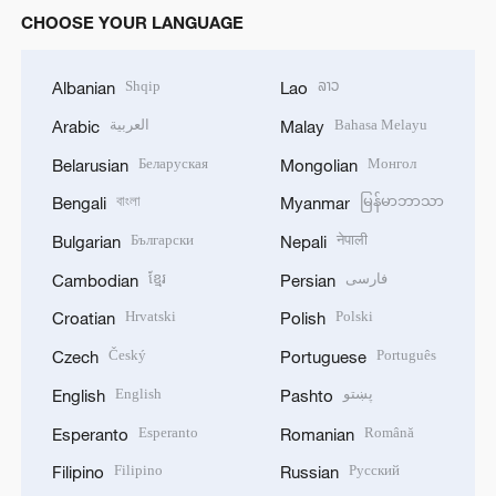
CHOOSE YOUR LANGUAGE
Shqip
ລາວ
Albanian
Lao
العربية
Bahasa Melayu
Arabic
Malay
Беларуская
Монгол
Belarusian
Mongolian
বাংলা
မြန်မာဘာသာ
Bengali
Myanmar
Български
नेपाली
Bulgarian
Nepali
ខ្មែរ
فارسی
Cambodian
Persian
Hrvatski
Polski
Croatian
Polish
Český
Português
Czech
Portuguese
English
پښتو
English
Pashto
Esperanto
Română
Esperanto
Romanian
Filipino
Русский
Filipino
Russian