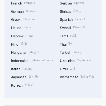
Français
Српски
French
Serbian
Deutsch
සිංහල
German
Sinhala
Ελληνικά
Español
Greek
Spanish
Hausa
Kiswahili
Hausa
Swahili
עברית
தமிழ்
Hebrew
Tamil
हिन्दी
ไทย
Hindi
Thai
Magyar
Türkçe
Hungarian
Turkish
Bahasa Indonesia
Українська
Indonesian
Ukrainian
Italiano
اردو
Italian
Urdu
日本語
Tiếng Việt
Japanese
Vietnamese
한국어
Korean