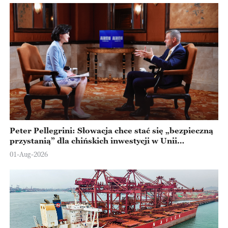
Peter Pellegrini: Słowacja chce stać się „bezpieczną
przystanią” dla chińskich inwestycji w Unii
Europejskiej
01-Aug-2026