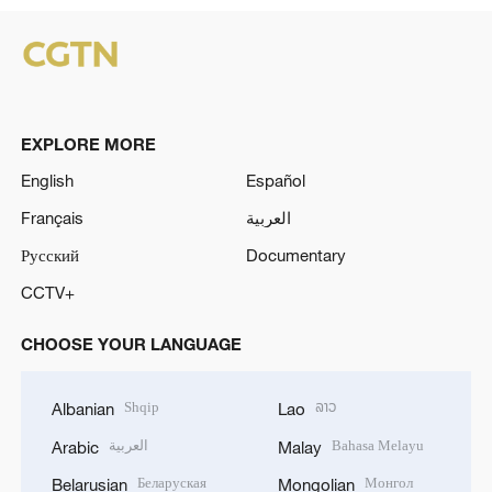
EXPLORE MORE
English
Español
Français
العربية
Русский
Documentary
CCTV+
CHOOSE YOUR LANGUAGE
Shqip
ລາວ
Albanian
Lao
العربية
Bahasa Melayu
Arabic
Malay
Беларуская
Монгол
Belarusian
Mongolian