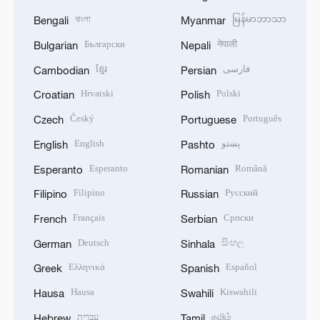
বাংলা
မြန်မာဘာသာ
Bengali
Myanmar
Български
नेपाली
Bulgarian
Nepali
ខ្មែរ
فارسی
Cambodian
Persian
Hrvatski
Polski
Croatian
Polish
Český
Português
Czech
Portuguese
English
پښتو
English
Pashto
Esperanto
Română
Esperanto
Romanian
Filipino
Русский
Filipino
Russian
Français
Српски
French
Serbian
Deutsch
සිංහල
German
Sinhala
Ελληνικά
Español
Greek
Spanish
Hausa
Kiswahili
Hausa
Swahili
עברית
தமிழ்
Hebrew
Tamil