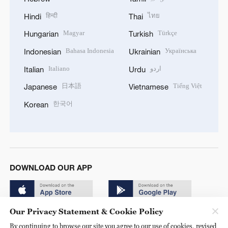
हिन्दी
ไทย
Hindi
Thai
Magyar
Türkçe
Hungarian
Turkish
Bahasa Indonesia
Українська
Indonesian
Ukrainian
Italiano
اردو
Italian
Urdu
日本語
Tiếng Việt
Japanese
Vietnamese
한국어
Korean
DOWNLOAD OUR APP
Our Privacy Statement & Cookie Policy
By continuing to browse our site you agree to our use of cookies, revised