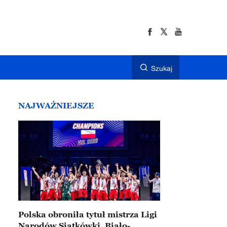
Szukaj
NAJWAŻNIEJSZE
Polska obroniła tytuł mistrza Ligi
Narodów Siatkówki. Biało-