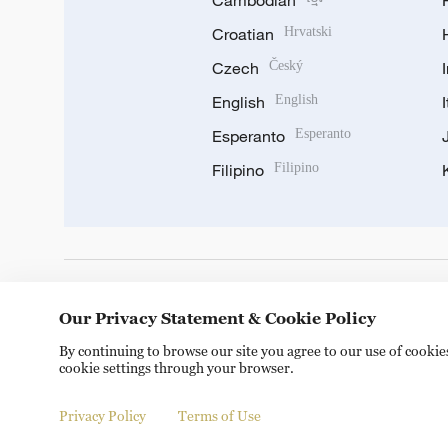
Cambodian
Croatian
Hrvatski
Czech
Český
English
English
Esperanto
Esperanto
Filipino
Filipino
DOWNLOAD OUR APP
Our Privacy Statement & Cookie Policy
By continuing to browse our site you agree to our use of cooki
cookie settings through your browser.
Privacy Policy
Terms of Use
© China Radio International.CRI. All Rights Reserved. 16A S