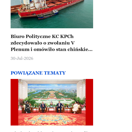
Biuro Polityczne KC KPCh
zdecydowało o zwołaniu V
Plenum i omówiło stan chińskiej
gospodarki
30-Jul-2026
POWIĄZANE TEMATY