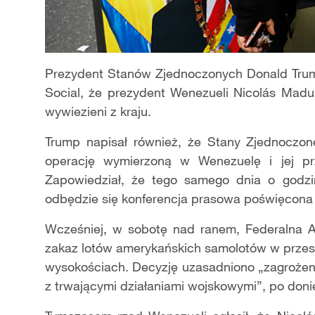
Prezydent Stanów Zjednoczonych Donald Trum
Social, że prezydent Wenezueli Nicolás Madur
wywiezieni z kraju.
Trump napisał również, że Stany Zjednoczon
operację wymierzoną w Wenezuelę i jej pr
Zapowiedział, że tego samego dnia o godzi
odbędzie się konferencja prasowa poświęcona 
Wcześniej, w sobotę nad ranem, Federalna A
zakaz lotów amerykańskich samolotów w przest
wysokościach. Decyzję uzasadniono „zagrożen
z trwającymi działaniami wojskowymi”, po doni