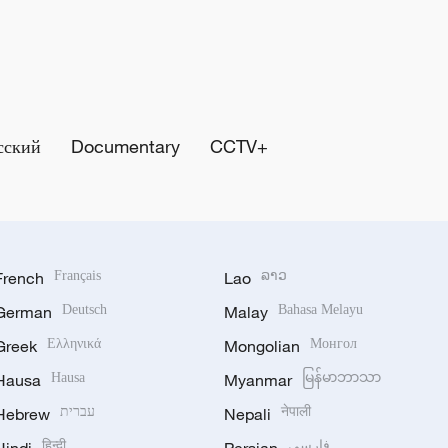
сский
Documentary
CCTV+
French
Français
Lao
ລາວ
German
Deutsch
Malay
Bahasa Melayu
Greek
Ελληνικά
Mongolian
Монгол
Hausa
Hausa
Myanmar
မြန်မာဘာသာ
Hebrew
עברית
Nepali
नेपाली
हिन्दी
فارسی