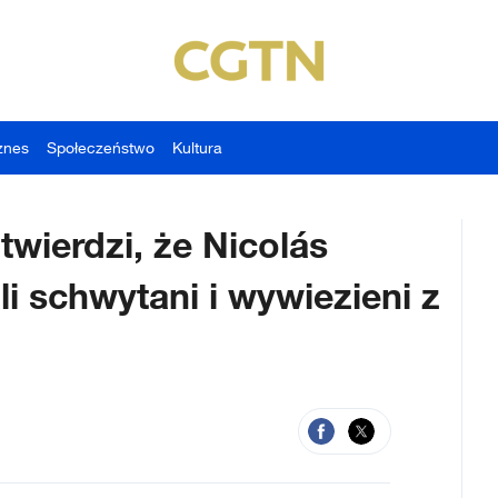
znes
Społeczeństwo
Kultura
wierdzi, że Nicolás
i schwytani i wywiezieni z