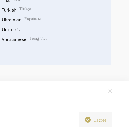
Thai
Turkish
Türkçe
Ukrainian
Українська
Urdu
اردو
Vietnamese
Tiếng Việt
I agree