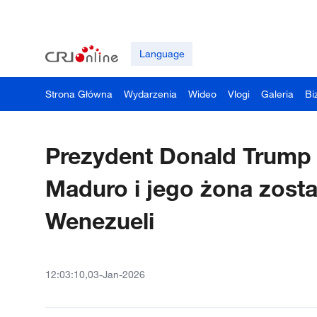
Language
Strona Główna
Wydarzenia
Wideo
Vlogi
Galeria
Bi
Prezydent Donald Trump t
Maduro i jego żona zostal
Wenezueli
12:03:10,03-Jan-2026