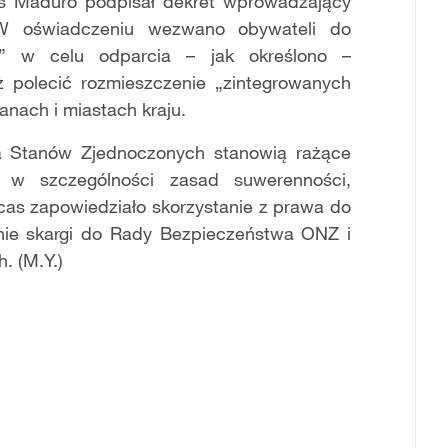
ás Maduro podpisał dekret wprowadzający
 W oświadczeniu wezwano obywateli do
ej” w celu odparcia – jak określono –
eż polecić rozmieszczenie „zintegrowanych
nach i miastach kraju.
nia Stanów Zjednoczonych stanowią rażące
 w szczególności zasad suwerenności,
acas zapowiedziało skorzystanie z prawa do
nie skargi do Rady Bezpieczeństwa ONZ i
. (M.Y.)