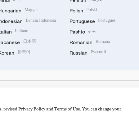
Hindi
Persian
Hungarian
Magyar
Polish
Polski
Indonesian
Bahasa Indonesia
Portuguese
Português
Italian
Italiano
Pashto
پښتو
Japanese
日本語
Romanian
Română
Korean
한국어
Russian
Русский
es, revised Privacy Policy and Terms of Use. You can change your
hijingshan Road, Beijing, China. 100040