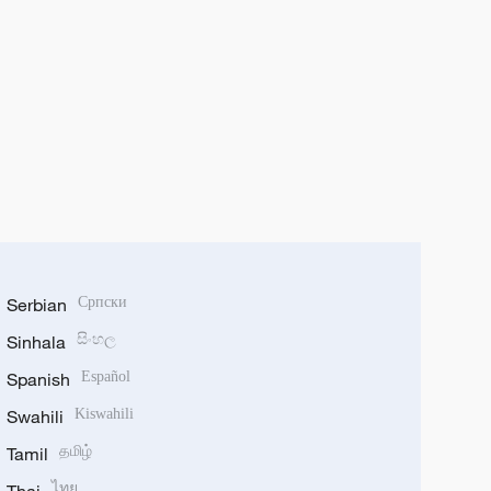
Serbian
Српски
Sinhala
සිංහල
Spanish
Español
Swahili
Kiswahili
Tamil
தமிழ்
ไทย