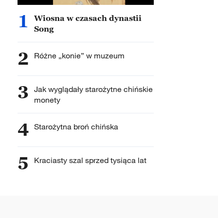
1
Wiosna w czasach dynastii
Song
2
Różne „konie” w muzeum
3
Jak wyglądały starożytne chińskie
monety
4
Starożytna broń chińska
5
Kraciasty szal sprzed tysiąca lat