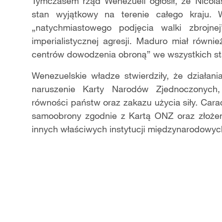
Tymczasem rząd Wenezueli ogłosił, że Nicol
stan wyjątkowy na terenie całego kraju.
„natychmiastowego podjęcia walki zbrojn
imperialistycznej agresji. Maduro miał równi
centrów dowodzenia obroną” we wszystkich sta
Wenezuelskie władze stwierdziły, że działa
naruszenie Karty Narodów Zjednoczonych,
równości państw oraz zakazu użycia siły. Car
samoobrony zgodnie z Kartą ONZ oraz złoże
innych właściwych instytucji międzynarodowych