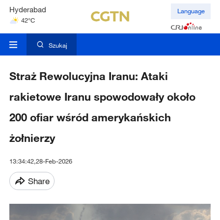
Hyderabad
Language
42°C
Mumbai
31°C
Szukaj
Straż Rewolucyjna Iranu: Ataki
rakietowe Iranu spowodowały około
200 ofiar wśród amerykańskich
żołnierzy
13:34:42,28-Feb-2026
Share