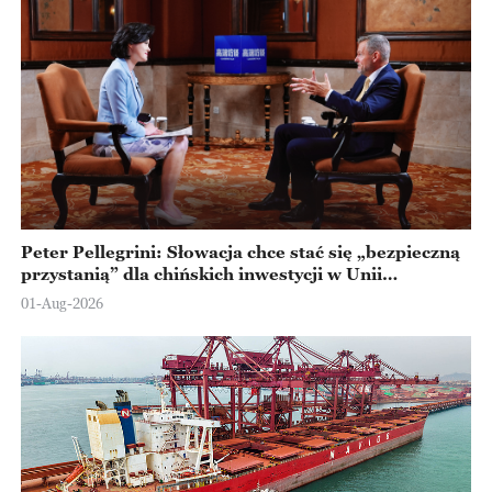
Peter Pellegrini: Słowacja chce stać się „bezpieczną
przystanią” dla chińskich inwestycji w Unii
Europejskiej
01-Aug-2026