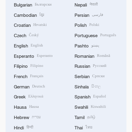
Български
नेपाली
Bulgarian
Nepali
ខ្មែរ
فارسی
Cambodian
Persian
Hrvatski
Polski
Croatian
Polish
Český
Português
Czech
Portuguese
English
پښتو
English
Pashto
Esperanto
Română
Esperanto
Romanian
Filipino
Русский
Filipino
Russian
Français
Српски
French
Serbian
Deutsch
සිංහල
German
Sinhala
Ελληνικά
Español
Greek
Spanish
Hausa
Kiswahili
Hausa
Swahili
עברית
தமிழ்
Hebrew
Tamil
हिन्दी
ไทย
Hindi
Thai