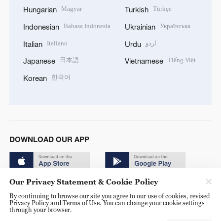
Magyar
Türkçe
Hungarian
Turkish
Bahasa Indonesia
Українська
Indonesian
Ukrainian
Italiano
اردو
Italian
Urdu
日本語
Tiếng Việt
Japanese
Vietnamese
한국어
Korean
DOWNLOAD OUR APP
Our Privacy Statement & Cookie Policy
By continuing to browse our site you agree to our use of cookies, revised
Privacy Policy and Terms of Use. You can change your cookie settings
through your browser.
© China Radio International.CRI. All Rights Reserved. 16A