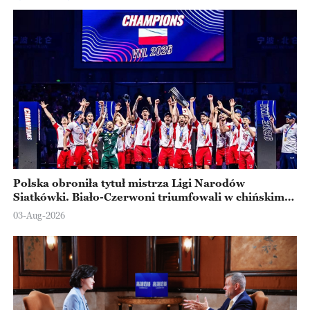
Polska obroniła tytuł mistrza Ligi Narodów
Siatkówki. Biało-Czerwoni triumfowali w chińskim
Ningbo
03-Aug-2026