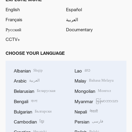
English
Español
Français
العربية
Русский
Documentary
CCTV+
CHOOSE YOUR LANGUAGE
Shqip
ລາວ
Albanian
Lao
العربية
Bahasa Melayu
Arabic
Malay
Беларуская
Монгол
Belarusian
Mongolian
বাংলা
မြန်မာဘာသာ
Bengali
Myanmar
Български
नेपाली
Bulgarian
Nepali
ខ្មែរ
فارسی
Cambodian
Persian
Hrvatski
Polski