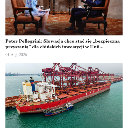
Peter Pellegrini: Słowacja chce stać się „bezpieczną
przystanią” dla chińskich inwestycji w Unii
Europejskiej
01-Aug-2026