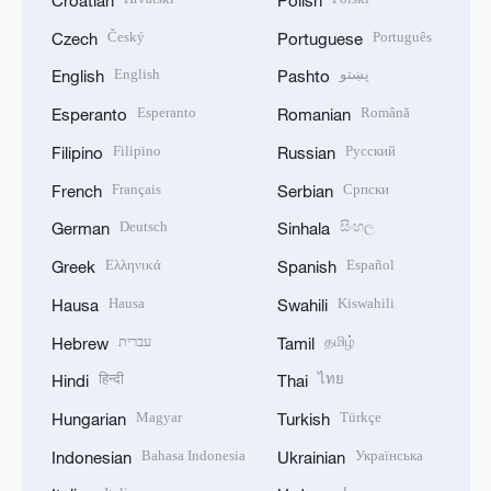
Croatian
Polish
Český
Português
Czech
Portuguese
English
پښتو
English
Pashto
Esperanto
Română
Esperanto
Romanian
Filipino
Русский
Filipino
Russian
Français
Српски
French
Serbian
Deutsch
සිංහල
German
Sinhala
Ελληνικά
Español
Greek
Spanish
Hausa
Kiswahili
Hausa
Swahili
עברית
தமிழ்
Hebrew
Tamil
हिन्दी
ไทย
Hindi
Thai
Magyar
Türkçe
Hungarian
Turkish
Bahasa Indonesia
Українська
Indonesian
Ukrainian