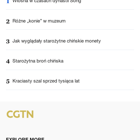
1
Wiosna w czasach dynastii Song
2
Różne „konie” w muzeum
3
Jak wyglądały starożytne chińskie monety
4
Starożytna broń chińska
5
Kraciasty szal sprzed tysiąca lat
EXPLORE MORE