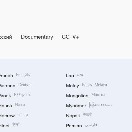
сский
Documentary
CCTV+
French
Français
Lao
ລາວ
German
Deutsch
Malay
Bahasa Melayu
Greek
Ελληνικά
Mongolian
Монгол
Hausa
Hausa
Myanmar
မြန်မာဘာသာ
Hebrew
עברית
Nepali
नेपाली
Hindi
हिन्दी
Persian
فارسی