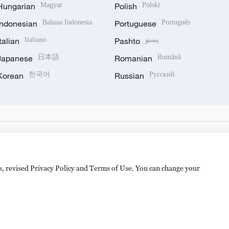
Hungarian
Magyar
Polish
Polski
Indonesian
Bahasa Indonesia
Portuguese
Português
Italian
Italiano
Pashto
پښتو
Japanese
日本語
Romanian
Română
Korean
한국어
Russian
Русский
es, revised Privacy Policy and Terms of Use. You can change your
hijingshan Road, Beijing, China. 100040