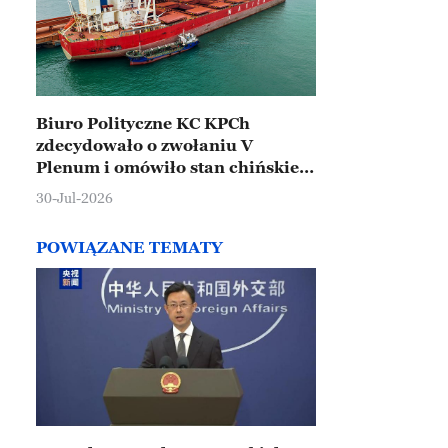
Biuro Polityczne KC KPCh
zdecydowało o zwołaniu V
Plenum i omówiło stan chińskiej
gospodarki
30-Jul-2026
POWIĄZANE TEMATY