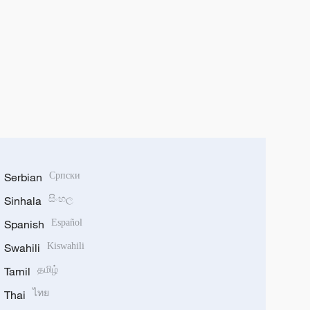
Serbian
Српски
Sinhala
සිංහල
Spanish
Español
Swahili
Kiswahili
Tamil
தமிழ்
Thai
ไทย