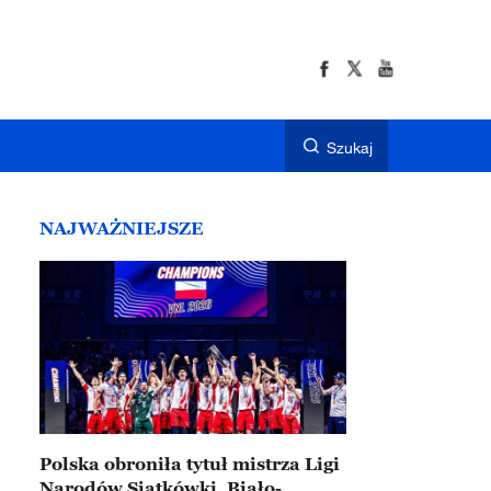
Szukaj
NAJWAŻNIEJSZE
Polska obroniła tytuł mistrza Ligi
Narodów Siatkówki. Biało-