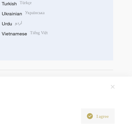
Turkish
Türkçe
Ukrainian
Українська
Urdu
اردو
Vietnamese
Tiếng Việt
I agree