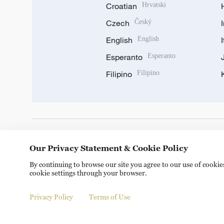
Croatian
Hrvatski
Czech
Český
English
English
Esperanto
Esperanto
Filipino
Filipino
DOWNLOAD OUR APP
Our Privacy Statement & Cookie Policy
By continuing to browse our site you agree to our use of cooki
cookie settings through your browser.
Privacy Policy
Terms of Use
© China Radio International.CRI. All Rights Reserved. 16A S