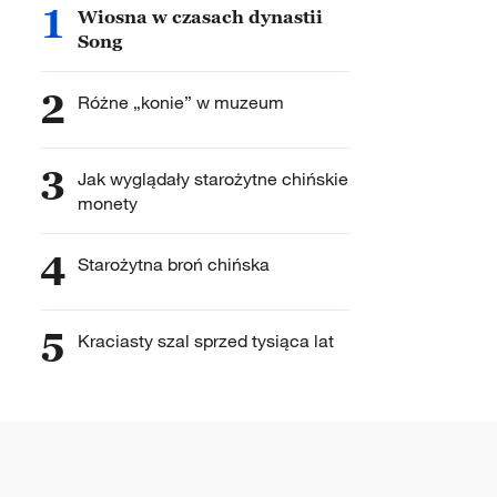
1
Wiosna w czasach dynastii
Song
2
Różne „konie” w muzeum
3
Jak wyglądały starożytne chińskie
monety
4
Starożytna broń chińska
5
Kraciasty szal sprzed tysiąca lat