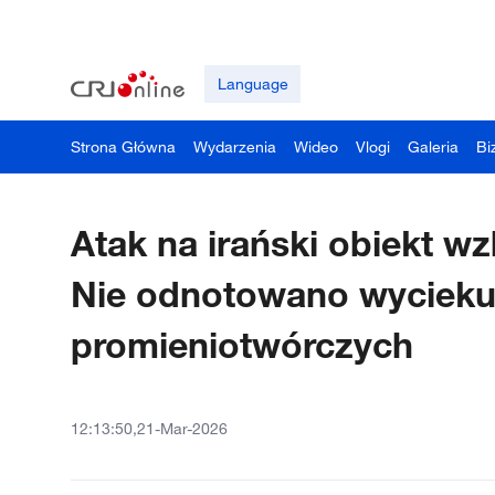
Language
Strona Główna
Wydarzenia
Wideo
Vlogi
Galeria
Bi
Atak na irański obiekt w
Nie odnotowano wycieku 
promieniotwórczych
12:13:50,21-Mar-2026