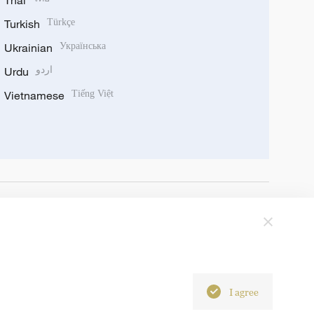
Thai
Turkish
Türkçe
Ukrainian
Українська
Urdu
اردو
Vietnamese
Tiếng Việt
I agree