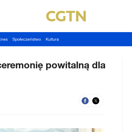
znes
Społeczeństwo
Kultura
ceremonię powitalną dla