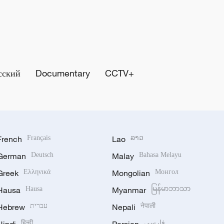
сский
Documentary
CCTV+
French
Français
Lao
ລາວ
German
Deutsch
Malay
Bahasa Melayu
Greek
Ελληνικά
Mongolian
Монгол
Hausa
Hausa
Myanmar
မြန်မာဘာသာ
Hebrew
עברית
Nepali
नेपाली
हिन्दी
فارسی