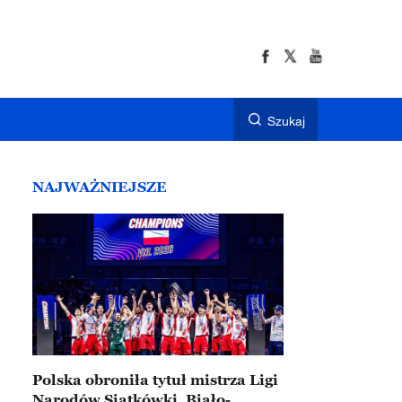
Szukaj
NAJWAŻNIEJSZE
Polska obroniła tytuł mistrza Ligi
Narodów Siatkówki. Biało-