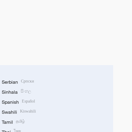
Serbian
Српски
Sinhala
සිංහල
Spanish
Español
Swahili
Kiswahili
Tamil
தமிழ்
ไทย