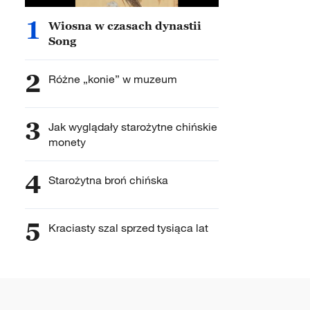
1
Wiosna w czasach dynastii
Song
2
Różne „konie” w muzeum
3
Jak wyglądały starożytne chińskie
monety
4
Starożytna broń chińska
5
Kraciasty szal sprzed tysiąca lat