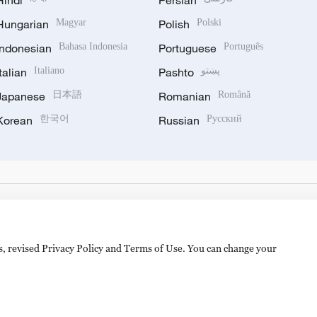
Hindi
Persian
Hungarian
Magyar
Polish
Polski
Indonesian
Bahasa Indonesia
Portuguese
Português
Italian
Italiano
Pashto
پښتو
Japanese
日本語
Romanian
Română
Korean
한국어
Russian
Русский
es, revised Privacy Policy and Terms of Use. You can change your
hijingshan Road, Beijing, China. 100040