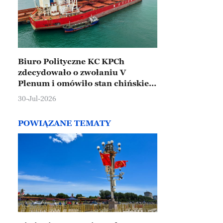
Biuro Polityczne KC KPCh
zdecydowało o zwołaniu V
Plenum i omówiło stan chińskiej
gospodarki
30-Jul-2026
POWIĄZANE TEMATY