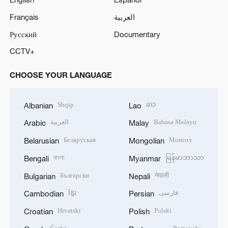
Français
العربية
Русский
Documentary
CCTV+
CHOOSE YOUR LANGUAGE
Shqip
ລາວ
Albanian
Lao
العربية
Bahasa Melayu
Arabic
Malay
Беларуская
Монгол
Belarusian
Mongolian
বাংলা
မြန်မာဘာသာ
Bengali
Myanmar
Български
नेपाली
Bulgarian
Nepali
ខ្មែរ
فارسی
Cambodian
Persian
Hrvatski
Polski
Croatian
Polish