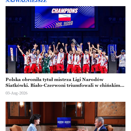
NAJWAŻNIEJSZE
Polska obroniła tytuł mistrza Ligi Narodów
Siatkówki. Biało-Czerwoni triumfowali w chińskim
Ningbo
03-Aug-2026