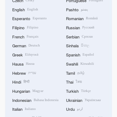
Český
Português
Czech
Portuguese
English
پښتو
English
Pashto
Esperanto
Română
Esperanto
Romanian
Filipino
Русский
Filipino
Russian
Français
Српски
French
Serbian
Deutsch
සිංහල
German
Sinhala
Ελληνικά
Español
Greek
Spanish
Hausa
Kiswahili
Hausa
Swahili
עברית
தமிழ்
Hebrew
Tamil
हिन्दी
ไทย
Hindi
Thai
Magyar
Türkçe
Hungarian
Turkish
Bahasa Indonesia
Українська
Indonesian
Ukrainian
Italiano
اردو
Italian
Urdu