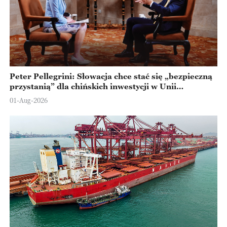
Peter Pellegrini: Słowacja chce stać się „bezpieczną
przystanią” dla chińskich inwestycji w Unii
Europejskiej
01-Aug-2026