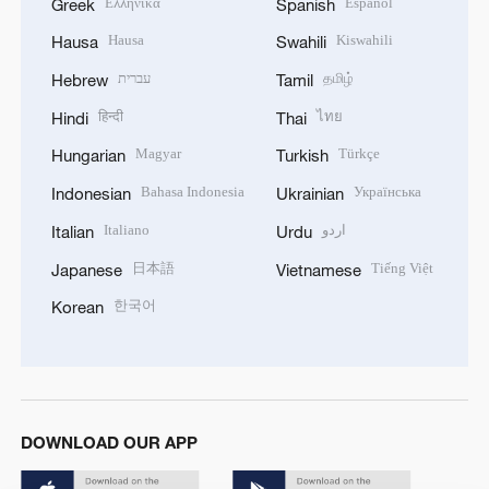
Ελληνικά
Español
Greek
Spanish
Hausa
Kiswahili
Hausa
Swahili
עברית
தமிழ்
Hebrew
Tamil
हिन्दी
ไทย
Hindi
Thai
Magyar
Türkçe
Hungarian
Turkish
Bahasa Indonesia
Українська
Indonesian
Ukrainian
Italiano
اردو
Italian
Urdu
日本語
Tiếng Việt
Japanese
Vietnamese
한국어
Korean
DOWNLOAD OUR APP