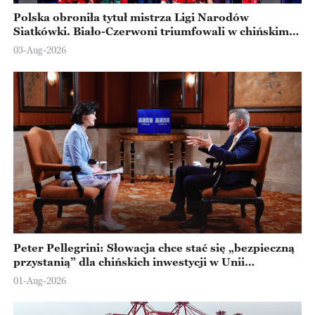
Polska obroniła tytuł mistrza Ligi Narodów
Siatkówki. Biało-Czerwoni triumfowali w chińskim
Ningbo
03-Aug-2026
Peter Pellegrini: Słowacja chce stać się „bezpieczną
przystanią” dla chińskich inwestycji w Unii
Europejskiej
01-Aug-2026