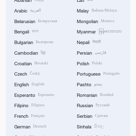
Albanian
Lao
العربية
Bahasa Melayu
Arabic
Malay
Беларуская
Монгол
Belarusian
Mongolian
বাংলা
မြန်မာဘာသာ
Bengali
Myanmar
Български
नेपाली
Bulgarian
Nepali
ខ្មែរ
فارسی
Cambodian
Persian
Hrvatski
Polski
Croatian
Polish
Český
Português
Czech
Portuguese
English
پښتو
English
Pashto
Esperanto
Română
Esperanto
Romanian
Filipino
Русский
Filipino
Russian
Français
Српски
French
Serbian
Deutsch
සිංහල
German
Sinhala