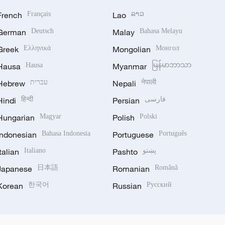
French
Français
Lao
ລາວ
German
Deutsch
Malay
Bahasa Melayu
Greek
Ελληνικά
Mongolian
Монгол
Hausa
Hausa
Myanmar
မြန်မာဘာသာ
Hebrew
עברית
Nepali
नेपाली
Hindi
हिन्दी
Persian
فارسی
Hungarian
Magyar
Polish
Polski
Indonesian
Bahasa Indonesia
Portuguese
Português
Italian
Italiano
Pashto
پښتو
Japanese
日本語
Romanian
Română
Korean
한국어
Russian
Русский