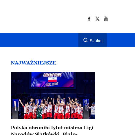
Szukaj
NAJWAŻNIEJSZE
Polska obroniła tytuł mistrza Ligi
Narodów Siatkówki. Biało-