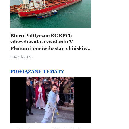
Biuro Polityczne KC KPCh
zdecydowało o zwołaniu V
Plenum i omówiło stan chińskiej
gospodarki
30-Jul-2026
POWIĄZANE TEMATY