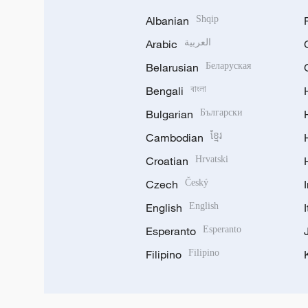
Albanian
Shqip
Arabic
العربية
Belarusian
Беларуская
Bengali
বাংলা
Bulgarian
Български
Cambodian
ខ្មែរ
Croatian
Hrvatski
Czech
Český
English
English
Esperanto
Esperanto
Filipino
Filipino