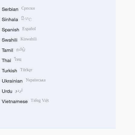
Serbian
Српски
Sinhala
සිංහල
Spanish
Español
Swahili
Kiswahili
Tamil
தமிழ்
Thai
ไทย
Turkish
Türkçe
Ukrainian
Українська
Urdu
اردو
Vietnamese
Tiếng Việt