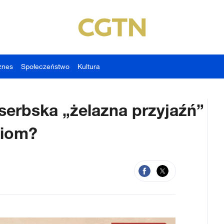
znes
Społeczeństwo
Kultura
serbska „żelazna przyjaźń”
ziom?