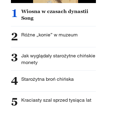
1
Wiosna w czasach dynastii
Song
2
Różne „konie” w muzeum
3
Jak wyglądały starożytne chińskie
monety
4
Starożytna broń chińska
5
Kraciasty szal sprzed tysiąca lat