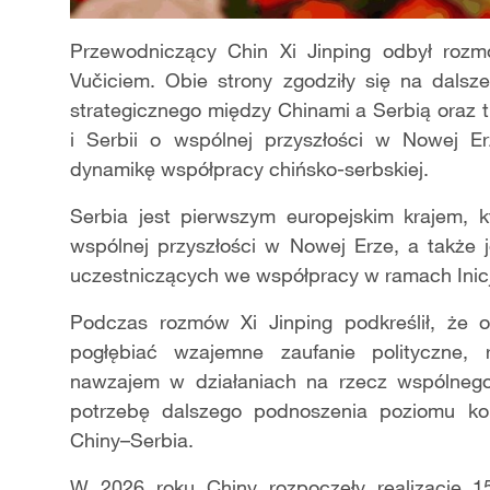
Przewodniczący Chin Xi Jinping odbył roz
Vučiciem. Obie strony zgodziły się na dals
strategicznego między Chinami a Serbią oraz
i Serbii o wspólnej przyszłości w Nowej E
dynamikę współpracy chińsko-serbskiej.
Serbia jest pierwszym europejskim krajem, 
wspólnej przyszłości w Nowej Erze, a także
uczestniczących we współpracy w ramach Inicj
Podczas rozmów Xi Jinping podkreślił, że 
pogłębiać wzajemne zaufanie polityczne, 
nawzajem w działaniach na rzecz wspólnego
potrzebę dalszego podnoszenia poziomu ko
Chiny–Serbia.
W 2026 roku Chiny rozpoczęły realizację 15