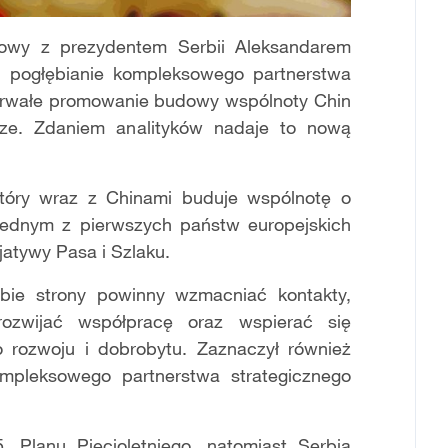
mowy z prezydentem Serbii Aleksandarem
ze pogłębianie kompleksowego partnerstwa
 trwałe promowanie budowy wspólnoty Chin
rze. Zdaniem analityków nadaje to nową
który wraz z Chinami buduje wspólnotę o
 jednym z pierwszych państw europejskich
atywy Pasa i Szlaku.
obie strony powinny wzmacniać kontakty,
rozwijać współpracę oraz wspierać się
 rozwoju i dobrobytu. Zaznaczył również
mpleksowego partnerstwa strategicznego
. Planu Pięcioletniego, natomiast Serbia