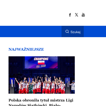
Szukaj
NAJWAŻNIEJSZE
Polska obroniła tytuł mistrza Ligi
Narodów Siatkówki. Biało-