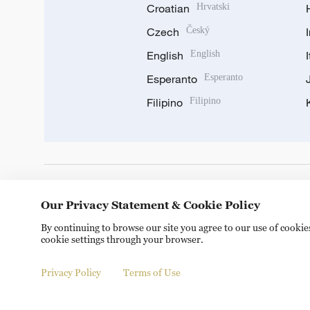
Croatian
Hrvatski
Czech
Český
English
English
Esperanto
Esperanto
Filipino
Filipino
DOWNLOAD OUR APP
Our Privacy Statement & Cookie Policy
By continuing to browse our site you agree to our use of cooki
cookie settings through your browser.
Privacy Policy
Terms of Use
© China Radio International.CRI. All Rights Reserved. 16A S