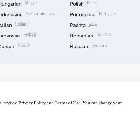
Hungarian
Magyar
Polish
Polski
Indonesian
Bahasa Indonesia
Portuguese
Português
Italian
Italiano
Pashto
پښتو
Japanese
日本語
Romanian
Română
Korean
한국어
Russian
Русский
es, revised Privacy Policy and Terms of Use. You can change your
hijingshan Road, Beijing, China. 100040