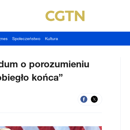
znes
Społeczeństwo
Kultura
dum o porozumieniu
biegło końca”