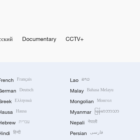
сский
Documentary
CCTV+
French
Français
Lao
ລາວ
German
Deutsch
Malay
Bahasa Melayu
Greek
Ελληνικά
Mongolian
Монгол
Hausa
Hausa
Myanmar
မြန်မာဘာသာ
Hebrew
עברית
Nepali
नेपाली
Hindi
हिन्दी
Persian
فارسی