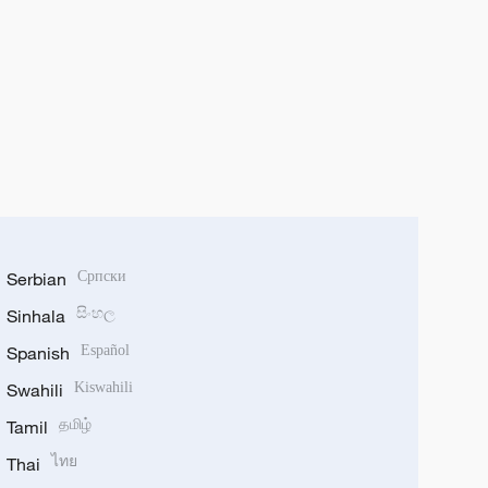
Serbian
Српски
Sinhala
සිංහල
Spanish
Español
Swahili
Kiswahili
Tamil
தமிழ்
Thai
ไทย