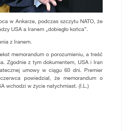
ipca w Ankarze, podczas szczytu NATO, że
dzy USA a Iranem „dobiegło końca”.
enia z Iranem.
 tekst memorandum o porozumieniu, a treść
a. Zgodnie z tym dokumentem, USA i Iran
statecznej umowy w ciągu 60 dni. Premier
 czerwca powiedział, że memorandum o
A wchodzi w życie natychmiast. (I.L.)