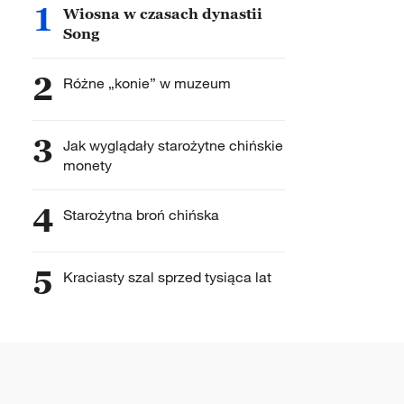
1
Wiosna w czasach dynastii
Song
2
Różne „konie” w muzeum
3
Jak wyglądały starożytne chińskie
monety
4
Starożytna broń chińska
5
Kraciasty szal sprzed tysiąca lat