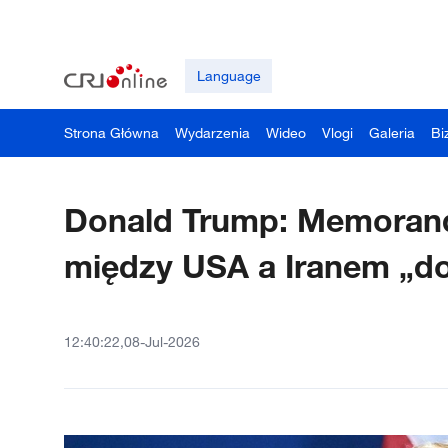
Language
Strona Główna
Wydarzenia
Wideo
Vlogi
Galeria
Bi
Donald Trump: Memoran
między USA a Iranem „do
12:40:22,08-Jul-2026