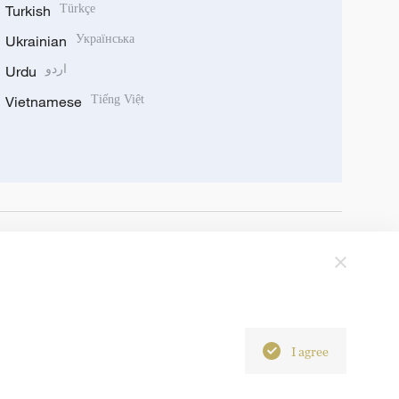
Turkish
Türkçe
Ukrainian
Українська
Urdu
اردو
Vietnamese
Tiếng Việt
I agree