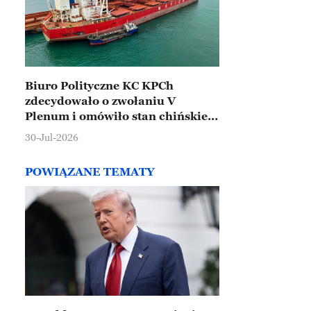
Biuro Polityczne KC KPCh
zdecydowało o zwołaniu V
Plenum i omówiło stan chińskiej
gospodarki
30-Jul-2026
POWIĄZANE TEMATY